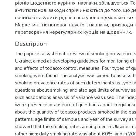
рівнів щоденного куріння, навпаки, збільшується. Т
антитютюнові заходи спричинюються до того, що де
починають курити рідше і поступово відмовляються 
Маркетинг тютюнової індустрії, навпаки, призводит
перетворення нерегулярних курців на щоденних.
Description
The paper is a systematic review of smoking prevalence s
Ukraine, aimed at developing guidelines for monitoring of
and effects of tobacco control measures. Four types of q
smoking were found. The analysis was aimed to assess th
smoking prevalence rates of such determinants as type an
questions about smoking, and also age limits of survey s
such associations analysis of variance was used. The inde
were: presence or absence of questions about irregular s
about the quantity of tobacco products smoked in the pa
patterns, age limits of samples and year of the survey as 
showed that the smoking rates among men in Ukraine i
rather high: daily smoking rate was about 60%, and in 2