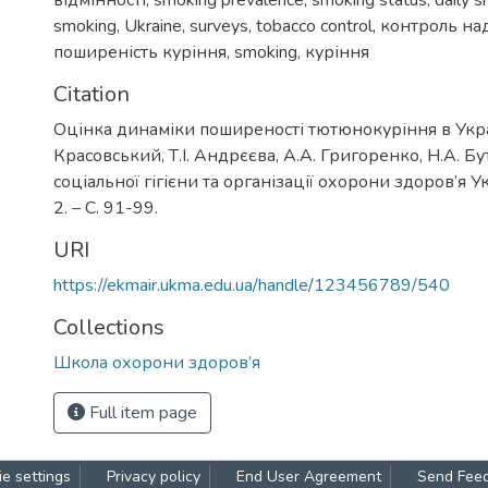
відмінності
,
smoking prevalence
,
smoking status
,
daily 
smoking
,
Ukraine
,
surveys
,
tobacco control
,
контроль на
поширеність куріння
,
smoking
,
куріння
Citation
Оцінка динаміки поширеності тютюнокуріння в Украї
Красовський, Т.І. Андрєєва, А.А. Григоренко, Н.А. Бу
соціальної гігієни та організації охорони здоров’я У
2. – С. 91-99.
URI
https://ekmair.ukma.edu.ua/handle/123456789/540
Collections
Школа охорони здоров’я
Full item page
e settings
Privacy policy
End User Agreement
Send Fee