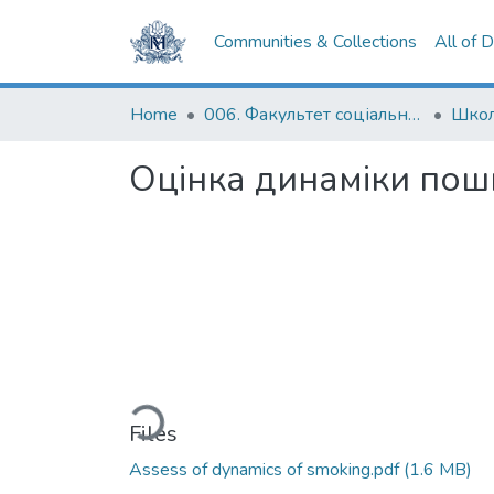
Communities & Collections
All of 
Home
006. Факультет соціальних наук і соціальних технологій
Школ
Оцінка динаміки поши
Loading...
Files
Assess of dynamics of smoking.pdf
(1.6 MB)