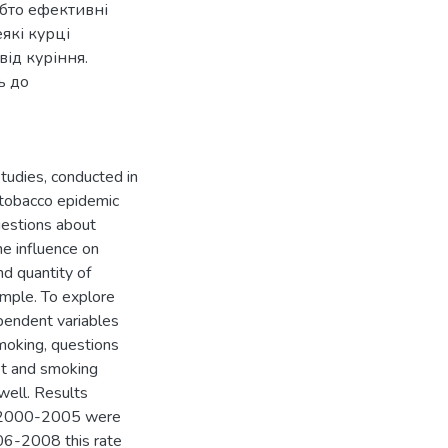
обто ефективні
які курці
від куріння.
ь до
tudies, conducted in
 tobacco epidemic
uestions about
e influence on
d quantity of
ample. To explore
pendent variables
moking, questions
st and smoking
well. Results
n 2000-2005 were
006-2008 this rate