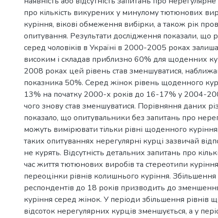
наявність або відсутність запитань про нерегулярне
про кількість викурених у минулому тютюнових вир
куріння, вікові обмеження вибірки, а також рік пр
опитування. Результати дослідження показали, що р
серед чоловіків в Україні в 2000-2005 роках залиша
високим і складав приблизно 60% для щоденних кур
2008 роках цей рівень став зменшуватися, наближ
показника 50%. Серед жінок рівень щоденного курі
13% на початку 2000-х років до 16-17% у 2004-200
чого знову став зменшуватися. Порівняння даних рі
показало, що опитувальники без запитань про нере
можуть вимірювати тільки рівні щоденного куріння
таких опитуваннях нерегулярні курці зазвичай відп
не курять. Відсутність детальних запитань про кільк
час життя тютюнових виробів та стереотипи курінн
переоцінки рівнів колишнього куріння. Збільшення 
респондентів до 18 років призводить до зменшення
куріння серед жінок. У періоди збільшення рівнів 
відсоток нерегулярних курців зменшується, а у пе