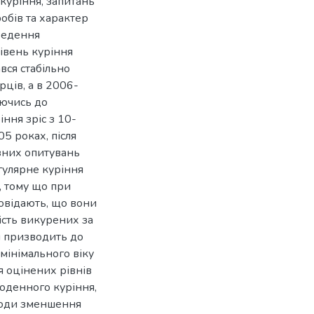
 куріння, запитань
обів та характер
оведення
івень куріння
вся стабільно
ців, а в 2006-
аючись до
ння зріс з 10-
5 роках, після
зних опитувань
гулярне куріння
, тому що при
овідають, що вони
ість викурених за
я призводить до
мінімального віку
 оцінених рівнів
щоденного куріння,
ріоди зменшення