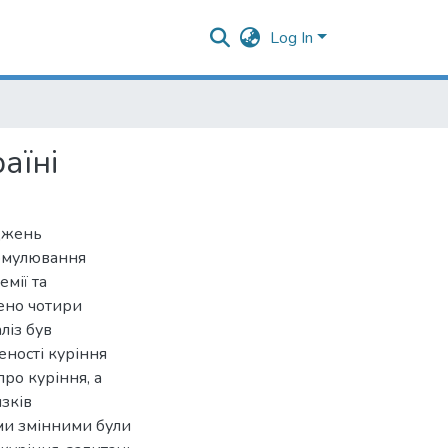
Log In
аїні
джень
ормулювання
мії та
лено чотири
ліз був
ності куріння
про куріння, а
язків
ми змінними були