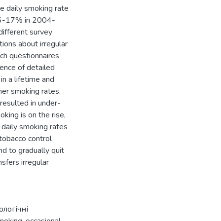
 daily smoking rate
16-17% in 2004-
different survey
ions about irregular
ch questionnaires
ence of detailed
n a lifetime and
mer smoking rates.
resulted in under-
ing is on the rise,
 daily smoking rates
 tobacco control
 to gradually quit
sfers irregular
ологічні