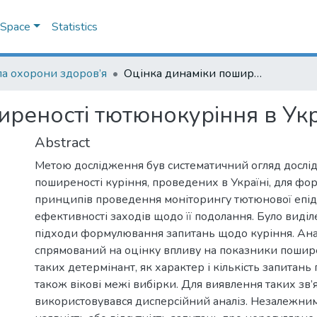
DSpace
Statistics
а охорони здоров’я
Оцінка динаміки поширеності тютюнокуріння в Україні
реності тютюнокуріння в Укр
Abstract
Метою дослідження був систематичний огляд дослі
поширеності куріння, проведених в Україні, для ф
принципів проведення моніторингу тютюнової епіде
ефективності заходів щодо її подолання. Було виді
підходи формулювання запитань щодо куріння. Ана
спрямований на оцінку впливу на показники пошире
таких детермінант, як характер і кількість запитань 
також вікові межі вибірки. Для виявлення таких зв’
використовувався дисперсійний аналіз. Незалежни