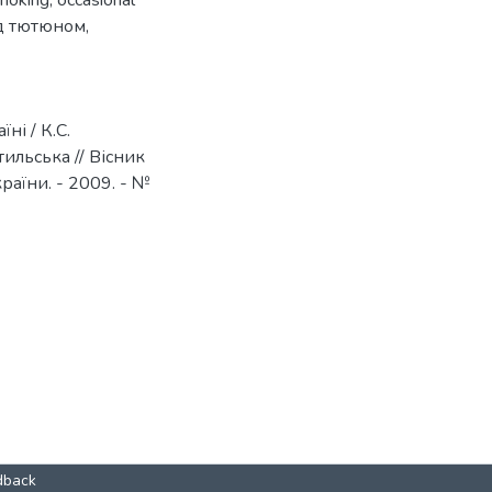
smoking
,
occasional
д тютюном
,
ні / К.С.
тильська // Вісник
країни. - 2009. - №
dback