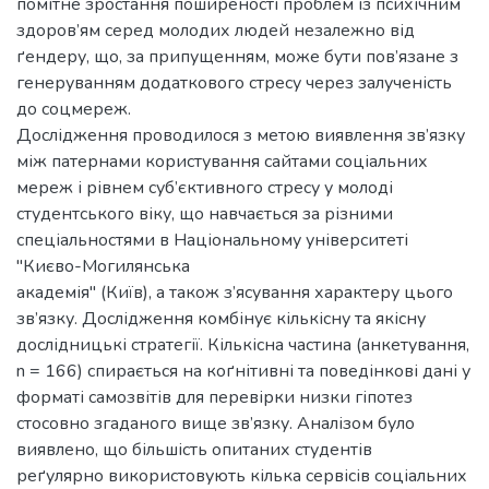
помітне зростання поширеності проблем із психічним
здоров’ям серед молодих людей незалежно від
ґендеру, що, за припущенням, може бути пов’язане з
генеруванням додаткового стресу через залученість
до соцмереж.
Дослідження проводилося з метою виявлення зв’язку
між патернами користування сайтами соціальних
мереж і рівнем суб’єктивного стресу у молоді
студентського віку, що навчається за різними
спеціальностями в Національному університеті
"Києво-Могилянська
академія" (Київ), а також з’ясування характеру цього
зв’язку. Дослідження комбінує кількісну та якісну
дослідницькі стратегії. Кількісна частина (анкетування,
n = 166) спирається на коґнітивні та поведінкові дані у
форматі самозвітів для перевірки низки гіпотез
стосовно згаданого вище зв’язку. Аналізом було
виявлено, що більшість опитаних студентів
реґулярно використовують кілька сервісів соціальних