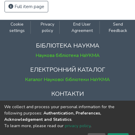
Full item page
Cookie
Privacy
End User
Send
settings
policy
Agreement
Feedback
БІБЛІОТЕКА НАУКМА
Наукова бібліотека НаУКМА
ЕЛЕКТРОННИЙ КАТАЛОГ
Каталог Наукової бібліотеки НаУКМА
КОНТАКТИ
м. Київ, вул. Григорія Сковороди, 2
We collect and process your personal information for the
к. 1, к. 120
following purposes:
Authentication, Preferences,
Acknowledgement and Statistics
.
тел.
(044) 463-69-31
To learn more, please read our
privacy policy
.
ekmair@ukma.edu.ua