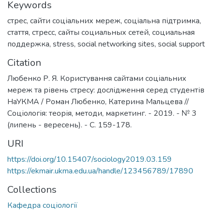
Keywords
стрес
,
сайти соціальних мереж
,
соціальна підтримка
,
стаття
,
стресс
,
сайты социальных сетей
,
социальная
поддержка
,
stress
,
social networking sites
,
social support
Citation
Любенко Р. Я. Користування сайтами соціальних
мереж та рівень стресу: дослідження серед студентів
НаУКМА / Роман Любенко, Катерина Мальцева //
Соціологія: теорія, методи, маркетинг. - 2019. - № 3
(липень - вересень). - С. 159-178.
URI
https://doi.org/10.15407/sociology2019.03.159
https://ekmair.ukma.edu.ua/handle/123456789/17890
Collections
Кафедра соціології