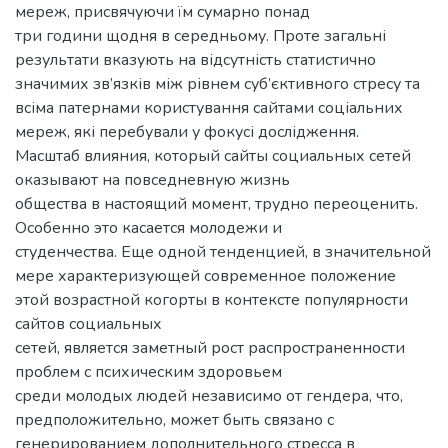
мереж, присвячуючи їм сумарно понад
три години щодня в середньому. Проте загальні
результати вказують на відсутність статистично
значимих зв’язків між рівнем суб’єктивного стресу та
всіма патернами користування сайтами соціальних
мереж, які перебували у фокусі дослідження.
Масштаб влияния, который сайты социальных сетей
оказывают на повседневную жизнь
общества в настоящий момент, трудно переоценить.
Особенно это касается молодежи и
студенчества. Еще одной тенденцией, в значительной
мере характеризующей современное положение
этой возрастной когорты в контексте популярности
сайтов социальных
сетей, является заметный рост распространенности
проблем с психическим здоровьем
среди молодых людей независимо от гендера, что,
предположительно, может быть связано с
генерированием дополнительного стресса в