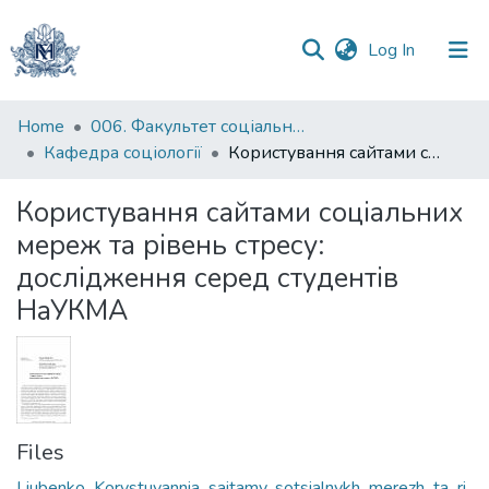
(current)
Log In
Communities
Home
006. Факультет соціальних наук і соціальних технологій
&
Кафедра соціології
Користування сайтами соціальних мереж та рівень стресу: дослідження серед студентів НаУКМА
Collections
Користування сайтами соціальних
All of DSpace
мереж та рівень стресу:
дослідження серед студентів
Statistics
НаУКМА
Files
Liubenko_Korystuvannia_saitamy_sotsialnykh_merezh_ta_ri