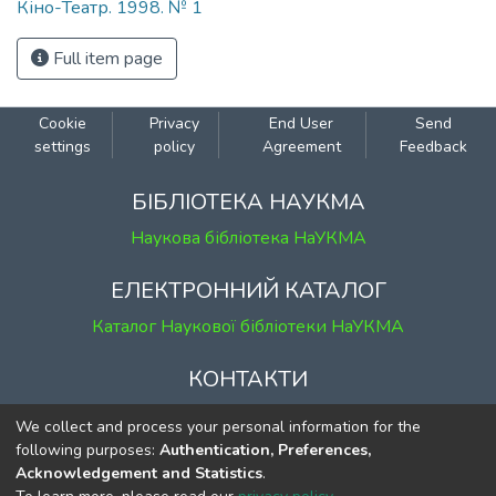
Кіно-Театр. 1998. № 1
Full item page
Cookie
Privacy
End User
Send
settings
policy
Agreement
Feedback
БІБЛІОТЕКА НАУКМА
Наукова бібліотека НаУКМА
ЕЛЕКТРОННИЙ КАТАЛОГ
Каталог Наукової бібліотеки НаУКМА
КОНТАКТИ
м. Київ, вул. Григорія Сковороди, 2
We collect and process your personal information for the
к. 1, к. 120
following purposes:
Authentication, Preferences,
Acknowledgement and Statistics
.
тел.
(044) 463-69-31