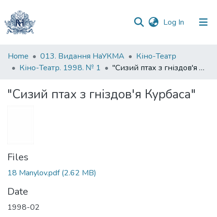
(current)
Log In
Communities
Home
013. Видання НаУКМА
Кіно-Театр
&
Кіно-Театр. 1998. № 1
"Сизий птах з гніздов'я Курбаса"
Collections
"Сизий птах з гніздов'я Курбаса"
All of DSpace
Statistics
Files
18 Manylov.pdf
(2.62 MB)
Date
1998-02