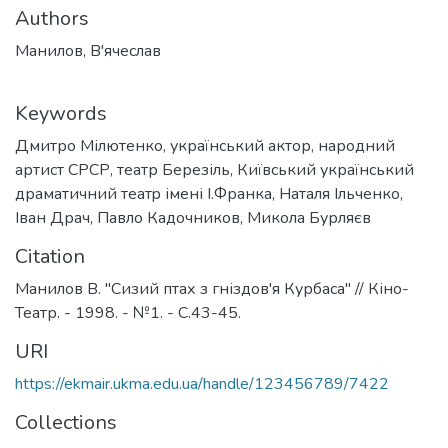
Authors
Манилов, В'ячеслав
Keywords
Дмитро Мілютенко
,
український актор
,
народний
артист СРСР
,
театр Березіль
,
Київський український
драматичний тeaтp імені І.Франка
,
Наталя Ільченко
,
Іван Драч
,
Павло Кадочников
,
Микола Бурляєв
Citation
Манилов В. "Сизий птах з гніздов'я Курбаса" // Кіно-
Театр. - 1998. - №1. - С.43-45.
URI
https://ekmair.ukma.edu.ua/handle/123456789/7422
Collections