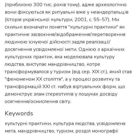
(приблизно 300 тис. років тому), адже археологічно
вони фіксуються як ритуальні вже у неандертальців
(Історія української культури, 2001, с. 55-57). Ми
схильні визначати поняття "культурні практики" як
практичне засвоєння/відображення/перетворення
людиною існуючої дійсності задля реалізації/
досягнення усвідомленої мети. Однією з архаїчних
культурних практик, яка моделювала культуру
людства, виступає мандрівництво, котре
трансформувалося у туризм (від сер. ХІХ ст.), який став
"феноменом ХХ століття", а у процесі розвитку та
трансформацій ХХІ ст. набув віртуальних форм, що
демонструє злам стереотипів у пошуках досвіду
осягнення/осмислення світу.
Keywords
культурні практики
,
культура людства
,
усвідомлена
мета
,
мандрівництво
,
туризм
,
розділ монографії