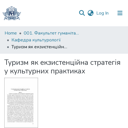
(current)
Log In
Communities
Home
001. Факультет гуманітарних наук
&
Кафедра культурології
Collections
Туризм як екзистенційна стратегія у культурних практиках
All of DSpace
Туризм як екзистенційна стратегія
у культурних практиках
Statistics