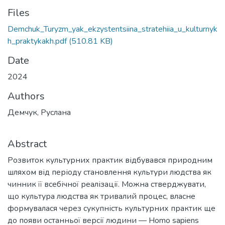
Files
Demchuk_Turyzm_yak_ekzystentsiina_stratehiia_u_kulturnyk
h_praktykakh.pdf
(510.81 KB)
Date
2024
Authors
Демчук, Руслана
Abstract
Розвиток культурних практик відбувався природним
шляхом від періоду становлення культури людства як
чинник її всебічної реалізації. Можна стверджувати,
що культура людства як тривалий процес, власне
формувалася через сукупність культурних практик ще
до появи останньої версії людини — Homo sapiens