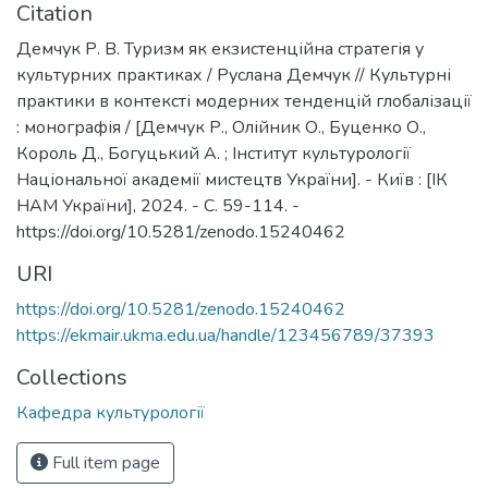
Citation
Демчук Р. В. Туризм як екзистенційна стратегія у
культурних практиках / Руслана Демчук // Культурні
практики в контексті модерних тенденцій глобалізації
: монографія / [Демчук Р., Олійник О., Буценко О.,
Король Д., Богуцький А. ; Інститут культурології
Національної академії мистецтв України]. - Київ : [ІК
НАМ України], 2024. - С. 59-114. -
https://doi.org/10.5281/zenodo.15240462
URI
https://doi.org/10.5281/zenodo.15240462
https://ekmair.ukma.edu.ua/handle/123456789/37393
Collections
Кафедра культурології
Full item page