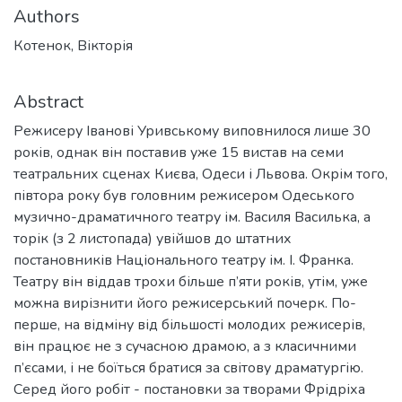
Authors
Котенок, Вікторія
Abstract
Режисеру Іванові Уривському виповнилося лише 30
років, однак він поставив уже 15 вистав на семи
театральних сценах Києва, Одеси і Львова. Окрім того,
півтора року був головним режисером Одеського
музично-драматичного театру ім. Василя Василька, а
торік (з 2 листопада) увійшов до штатних
постановників Національного театру ім. І. Франка.
Театру він віддав трохи більше п’яти років, утім, уже
можна вирізнити його режисерський почерк. По-
перше, на відміну від більшості молодих режисерів,
він працює не з сучасною драмою, а з класичними
п’єсами, і не боїться братися за світову драматургію.
Серед його робіт - постановки за творами Фрідріха