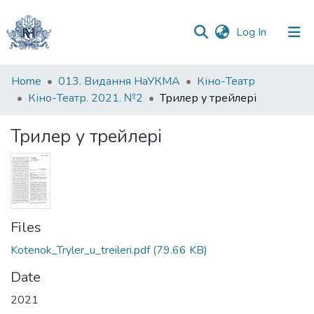
(current)
Log In
Communities
Home
013. Видання НаУКМА
Кіно-Театр
&
Кіно-Театр. 2021. №2
Трилер у трейлері
Collections
Трилер у трейлері
All of DSpace
Statistics
Files
Kotenok_Tryler_u_treileri.pdf
(79.66 KB)
Date
2021