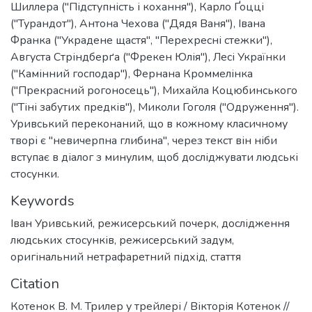
Шиллера ("Підступність і кохання"), Карло Ґоцці
("Турандот"), Антона Чехова ("Дядя Ваня"), Івана
Франка ("Украдене щастя", "Перехресні стежки"),
Августа Стріндберґа ("Фрекен Юлія"), Лесі Українки
("Камінний господар"), Фернана Кроммелінка
("Прекрасний рогоносець"), Михайла Коцюбинського
("Тіні забутих предків"), Миколи Гоголя ("Одруження").
Уривський переконаний, що в кожному класичному
творі є "невичерпна глибина", через текст він ніби
вступає в діалог з минулим, щоб досліджувати людські
стосунки.
Keywords
Іван Уривський
,
режисерський почерк
,
дослідження
людських стосунків
,
режисерський задум
,
оригінальний нетрафаретний підхід
,
стаття
Citation
Котенок В. М. Трилер у трейлері / Вікторія Котенок //