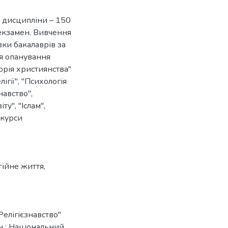
я дисципліни – 150
 екзамен. Вивчення
вки бакалаврів за
ля опанування
орія християнства"
лігії", "Психологія
навство",
ту", "Іслам",
 курси
гійне життя
,
Релігієзнавство"
ч ; Національний