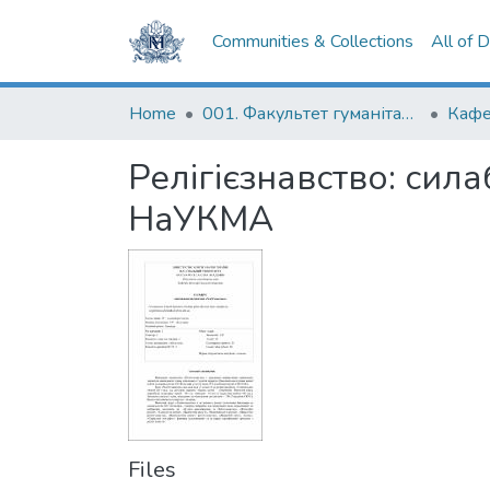
Communities & Collections
All of 
Home
001. Факультет гуманітарних наук
Релігієзнавство: сил
НаУКМА
Files