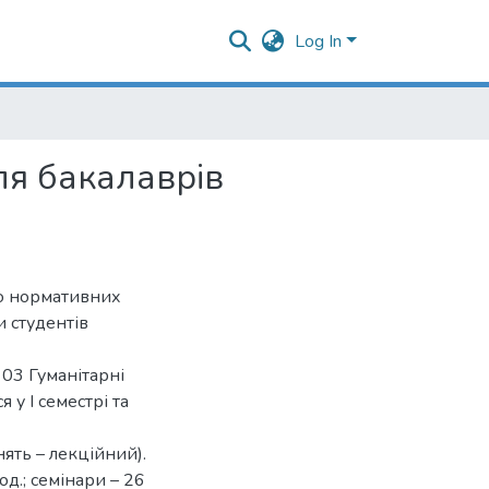
Log In
ля бакалаврів
ою нормативних
 студентів
 03 Гуманітарні
 у І семестрі та
ять – лекційний).
д.; семінари – 26