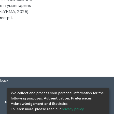
ет гуманітарних
 НаУКМА, 2025]. -
естр: І.
dback
КОНТАКТИ
We collect and process your personal information for the
following purposes:
Authentication, Preferences,
м. Київ, вул. Григорія Сковороди, 2
Acknowledgement and Statistics
.
к. 1, к. 120
To learn more, please read our
privacy policy
.