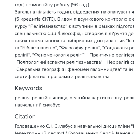
год.) і самостійну роботу (96 год.).
Загальна кількість годин, відведених на опануванн
(5 кредитів ЄКТС). Видом підсумкового контролю є
курсу "Релігієзнавство" є вступним в рамках підгото
спеціальністю 033 Філософія, і створює підґрунтя д
таких нормативних та вибіркових дисциплін, як "Іст
та "Біблієзнавство", "Філософія релігії", "Соціологія ре
релігії", "Феноменологія релігії", "Практичне релігієз
"Політологічні аспекти релігієзнавства", "Неорелігії сві
"Сакральна географія і феномен паломництва" та ін
сертифікатної програми з релігієзнавства.
Keywords
релігія
,
релігійні явища
,
релігійна картина світу
,
релі
навчальний силабус
Citation
Головащенко С. І. Силабус з навчальної дисципліни "
[електронний ресурс] / Головащенко Сергій Іванови