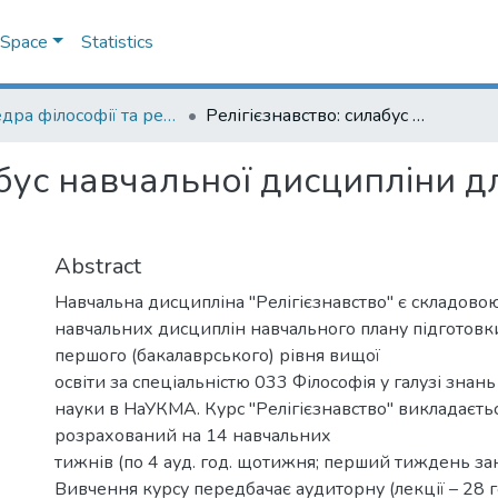
DSpace
Statistics
Кафедра філософії та релігієзнавства
Релігієзнавство: силабус навчальної дисципліни для бакалаврів НаУКМА
абус навчальної дисципліни д
Abstract
Навчальна дисципліна "Релігієзнавство" є складов
навчальних дисциплін навчального плану підготовки
першого (бакалаврського) рівня вищої
освіти за спеціальністю 033 Філософія у галузі знань
науки в НаУКМА. Курс "Релігієзнавство" викладається
розрахований на 14 навчальних
тижнів (по 4 ауд. год. щотижня; перший тиждень зан
Вивчення курсу передбачає аудиторну (лекції – 28 го