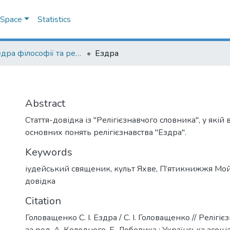
DSpace
Statistics
Кафедра філософії та релігієзнавства
Ездра
Abstract
Стаття-довідка із "Релігієзнавчого словника", у якій
основних понять релігієзнавства "Ездра".
Keywords
іудейський священик
,
культ Яхве
,
П’ятикнижжя Мой
довідка
Citation
Головащенко С. І. Ездра / С. І. Головащенко // Релігі