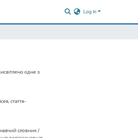
Log In
 висвітлено одне з
сея
,
стаття-
єзнавчий словник /