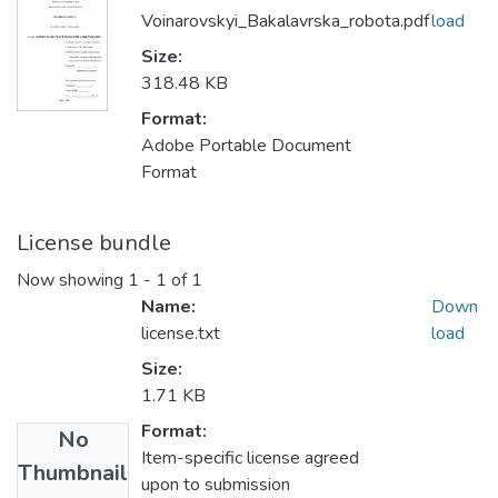
Voinarovskyi_Bakalavrska_robota.pdf
load
Size:
318.48 KB
Format:
Adobe Portable Document
Format
License bundle
Now showing
1 - 1 of 1
Name:
Down
license.txt
load
Size:
1.71 KB
Format:
No
Item-specific license agreed
Thumbnail
upon to submission