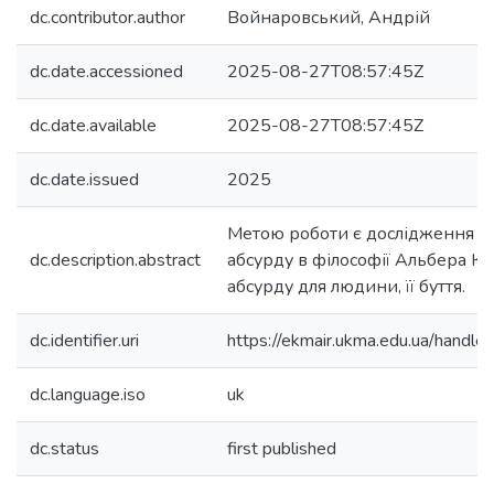
dc.contributor.author
Войнаровський, Андрій
dc.date.accessioned
2025-08-27T08:57:45Z
dc.date.available
2025-08-27T08:57:45Z
dc.date.issued
2025
Метою роботи є дослідження ви
dc.description.abstract
абсурду в філософії Альбера Ка
абсурду для людини, її буття.
dc.identifier.uri
https://ekmair.ukma.edu.ua/han
dc.language.iso
uk
dc.status
first published