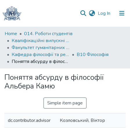
(current)
Log In
Communities
Home
014. Роботи студентів
&
Кваліфікаційні випускні роботи здобувачів вищої освіти бакалаврських програм
Collections
Факультет гуманітарних наук
Кафедра філософії та релігієзнавства
В10 Філософія
All of DSpace
Поняття абсурду в філософії Альбера Камю
Statistics
Поняття абсурду в філософії
Альбера Камю
Simple item page
dc.contributor.advisor
Козловський, Віктор