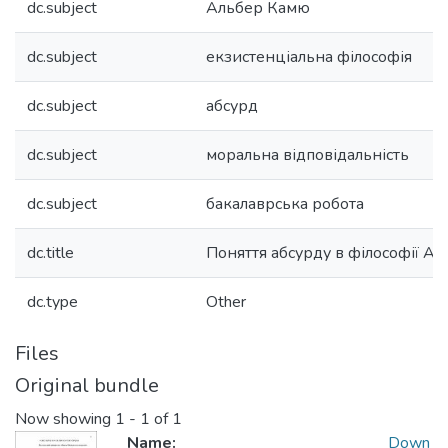
dc.subject
Альбер Камю
dc.subject
екзистенціальна філософія
dc.subject
абсурд
dc.subject
моральна відповідальність
dc.subject
бакалаврська робота
dc.title
Поняття абсурду в філософії А
dc.type
Other
Files
Original bundle
Now showing
1 - 1 of 1
Name:
Down