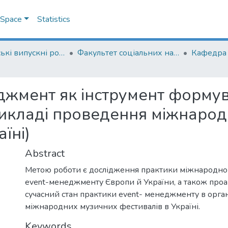
DSpace
Statistics
Магістерські випускні роботи
Факультет соціальних наук і соціальних технологій
джмент як інструмент форму
прикладі проведення міжнаро
їні)
Abstract
Метою роботи є дослідження практики міжнародно
event-менеджменту Європи й України, а також проа
сучасний стан практики event- менеджменту в орган
міжнародних музичних фестивалів в Україні.
Keywords