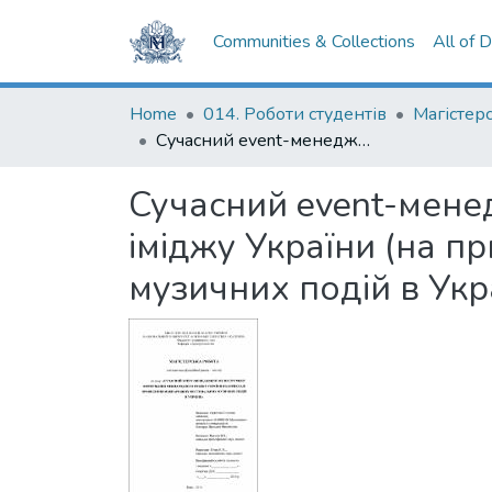
Communities & Collections
All of 
Home
014. Роботи студентів
Сучасний event-менеджмент як інструмент формування міжнародного іміджу України (на прикладі проведення міжнародних фестивальних музичних подій в Україні)
Сучасний event-мене
іміджу України (на 
музичних подій в Укра