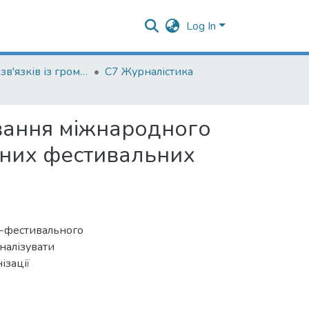
Log In
Кафедра зв'язків із громадськістю
С7 Журналістика
вання міжнародного
дних фестивальних
-фестивального
налізувати
ізації