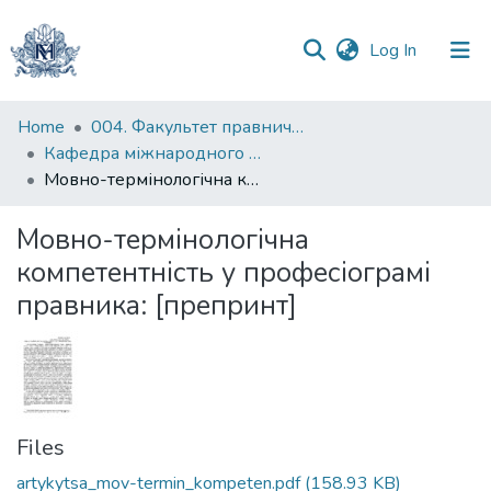
(current)
Log In
Communities
Home
004. Факультет правничих наук
&
Кафедра міжнародного та європейського права
Collections
Мовно-термінологічна компетентність у професіограмі правника: [препринт]
All of DSpace
Мовно-термінологічна
компетентність у професіограмі
Statistics
правника: [препринт]
Files
artykytsa_mov-termin_kompeten.pdf
(158.93 KB)