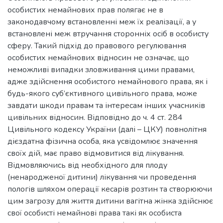
особистих немайнових прав полягає не в
законодавчому встановленні меж їх реалізації, а у
встановлені меж втручання сторонніх осіб в особисту
сферу. Такий підхід до правового регулювання
особистих немайнових відносин не означає, що
неможливі випадки зловживання цими правами,
адже здійснення особистого немайнового права, як і
будь-якого суб’єктивного цивільного права, може
завдати шкоди правам та інтересам інших учасників
цивільних відносин. Відповідно до ч. 4 ст. 284
Цивільного кодексу України (далі – ЦКУ) повнолітня
дієздатна фізична особа, яка усвідомлює значення
своїх дій, має право відмовитися від лікування.
Відмовляючись від необхідного для плоду
(ненародженої дитини) лікування чи проведення
пологів шляхом операції кесарів розтин та створюючи
цим загрозу для життя дитини вагітна жінка здійснює
свої особисті немайнові права такі як особиста