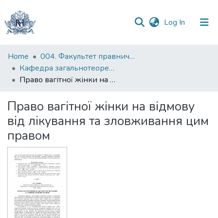
(current)
Log In
Communities
Home
004. Факультет правничих наук
&
Кафедра загальнотеоретичного правознавства та публічного права
Collections
Право вагітної жінки на відмову від лікування та зловживання цим правом
All of DSpace
Право вагітної жінки на відмову
від лікування та зловживання цим
Statistics
правом