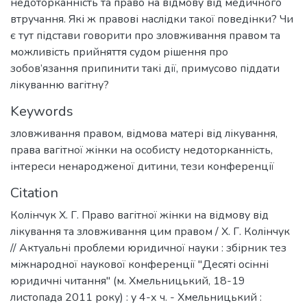
недоторканність та право на відмову від медичного
втручання. Які ж правові наслідки такої поведінки? Чи
є тут підстави говорити про зловживання правом та
можливість прийняття судом рішення про
зобов’язання припинити такі дії, примусово піддати
лікуванню вагітну?
Keywords
зловживання правом
,
відмова матері від лікування
,
права вагітної жінки на особисту недоторканність
,
інтереси ненародженої дитини
,
тези конференції
Citation
Колінчук Х. Г. Право вагітної жінки на відмову від
лікування та зловживання цим правом / Х. Г. Колінчук
// Актуальні проблеми юридичної науки : збірник тез
міжнародної наукової конференції "Десяті осінні
юридичні читання" (м. Хмельницький, 18-19
листопада 2011 року) : у 4-х ч. - Хмельницький :