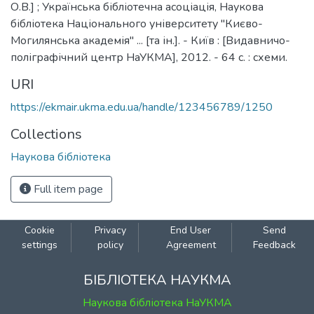
О.В.] ; Українська бібліотечна асоціація, Наукова
бібліотека Національного університету "Києво-
Могилянська академія" ... [та ін.]. - Київ : [Видавничо-
поліграфічний центр НаУКМА], 2012. - 64 с. : схеми.
URI
https://ekmair.ukma.edu.ua/handle/123456789/1250
Collections
Наукова бібліотека
Full item page
Cookie
Privacy
End User
Send
settings
policy
Agreement
Feedback
БІБЛІОТЕКА НАУКМА
Наукова бібліотека НаУКМА