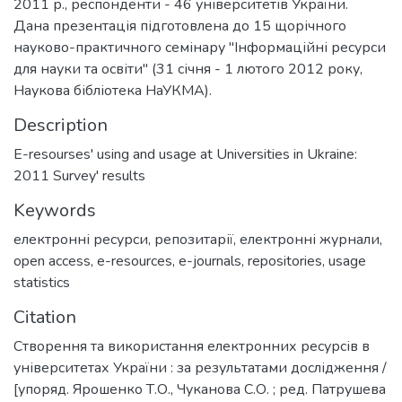
2011 р., респонденти - 46 університетів України.
Дана презентація підготовлена до 15 щорічного
науково-практичного семінару "Інформаційні ресурси
для науки та освіти" (31 січня - 1 лютого 2012 року,
Наукова бібліотека НаУКМА).
Description
E-resourses' using and usage at Universities in Ukraine:
2011 Survey' results
Keywords
електронні ресурси
,
репозитарії
,
електронні журнали
,
open access
,
e-resources
,
e-journals
,
repositories
,
usage
statistics
Citation
Створення та використання електронних ресурсів в
університетах України : за результатами дослідження /
[упоряд. Ярошенко Т.О., Чуканова С.О. ; ред. Патрушева