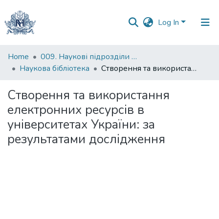
Log In
Communities
Home
009. Наукові підрозділи НаУКМА
&
Наукова бібліотека
Створення та використання електронних ресурсів в університетах України: за результатами дослідження
Collections
Створення та використання
All of DSpace
електронних ресурсів в
університетах України: за
Statistics
результатами дослідження