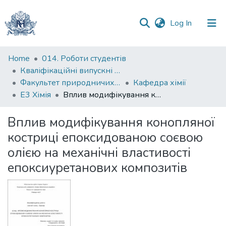
(current)
Log In
Communities
Home
014. Роботи студентів
&
Кваліфікаційні випускні роботи здобувачів вищої освіти бакалаврських програм
Collections
Факультет природничих наук
Кафедра хімії
Е3 Хімія
Вплив модифікування конопляної костриці епоксидованою соєвою олією на механічні властивості епоксиуретанових композитів
All of DSpace
Вплив модифікування конопляної
Statistics
костриці епоксидованою соєвою
олією на механічні властивості
епоксиуретанових композитів