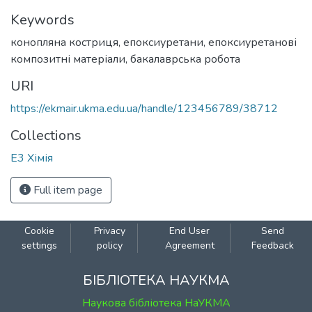
Keywords
конопляна костриця
,
епоксиуретани
,
епоксиуретанові
композитні матеріали
,
бакалаврська робота
URI
https://ekmair.ukma.edu.ua/handle/123456789/38712
Collections
Е3 Хімія
Full item page
Cookie
Privacy
End User
Send
settings
policy
Agreement
Feedback
БІБЛІОТЕКА НАУКМА
Наукова бібліотека НаУКМА