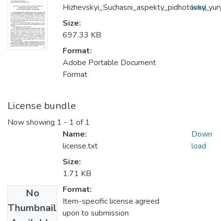
Hizhevskyi_Suchasni_aspekty_pidhotovky_yury
load
Size:
697.33 KB
Format:
Adobe Portable Document
Format
License bundle
Now showing
1 - 1 of 1
Name:
Down
license.txt
load
Size:
1.71 KB
Format:
No
Item-specific license agreed
Thumbnail
upon to submission