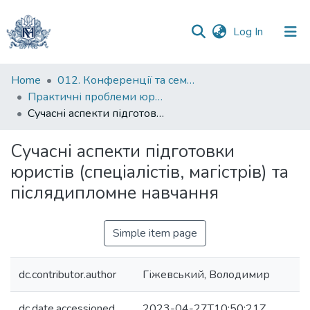
(current)
Log In
Communities
Home
012. Конференції та семінари НаУКМА
&
Практичні проблеми юридичної освіти України в контексті європейської інтеграції (Practical problems of legal education of Ukraine in the context of European integration)
Collections
Сучасні аспекти підготовки юристів (спеціалістів, магістрів) та післядипломне навчання
All of DSpace
Сучасні аспекти підготовки
юристів (спеціалістів, магістрів) та
Statistics
післядипломне навчання
Simple item page
dc.contributor.author
Гіжевський, Володимир
dc.date.accessioned
2023-04-27T10:50:21Z