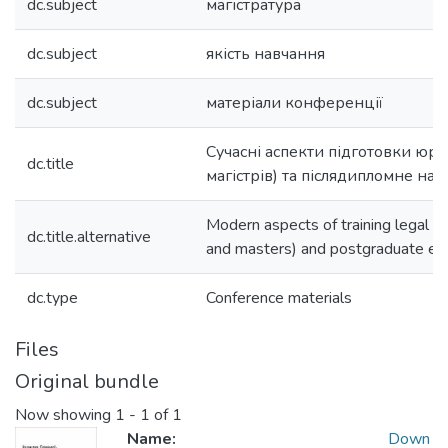
dc.subject
магістратура
dc.subject
якість навчання
dc.subject
матеріали конференції
Сучасні аспекти підготовки юрист
dc.title
магістрів) та післядипломне на
Modern aspects of training legal st
dc.title.alternative
and masters) and postgraduate ed
dc.type
Conference materials
Files
Original bundle
Now showing
1 - 1 of 1
Name:
Down