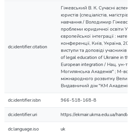
Гіжевський В. К. Сучасні аспект
юристів (спеціалістів, магістрів
навчання / Володимир Гіжевськ
проблеми юридичної освіти Укр
європейської інтеграції : мате
конференції, Київ, Україна, 20 
dc.identifier.citation
виступи та доповіді учасників = 
of legal education of Ukraine in the
European integration / Нац. ун-т 
Могилянська Академія" ; М-во у
міжнародного розвитку Великої 
Видавничий дім "КМ Академія", 
dc.identifier.isbn
966-518-168-8
dc.identifier.uri
https://ekmair.ukma.edu.ua/han
dc.language.iso
uk