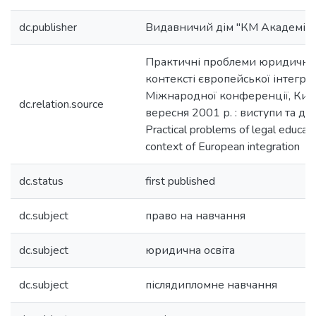
dc.publisher
Видавничий дім "КМ Академія"
Практичні проблеми юридичної 
контексті європейської інтеграц
Міжнародної конференції, Київ,
dc.relation.source
вересня 2001 р. : виступи та до
Practical problems of legal educati
context of European integration
dc.status
first published
dc.subject
право на навчання
dc.subject
юридична освіта
dc.subject
післядипломне навчання