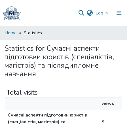
(current)
Log In
Communities
Home
Statistics
&
Collections
Statistics for Сучасні аспекти
підготовки юристів (спеціалістів,
All of DSpace
магістрів) та післядипломне
навчання
Total visits
views
Сучасні аспекти підготовки юристів
(спеціалістів, магістрів) та
8