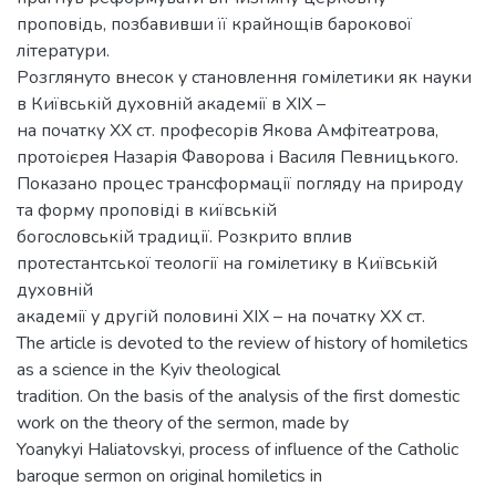
проповідь, позбавивши її крайнощів барокової
літератури.
Розглянуто внесок у становлення гомілетики як науки
в Київській духовній академії в XІX –
на початку ХХ ст. професорів Якова Амфітеатрова,
протоієрея Назарія Фаворова і Василя Певницького.
Показано процес трансформації погляду на природу
та форму проповіді в київській
богословській традиції. Розкрито вплив
протестантської теології на гомілетику в Київській
духовній
академії у другій половині XІX – на початку ХХ ст.
The article is devoted to the review of history of homiletics
as a science in the Kyiv theological
tradition. On the basis of the analysis of the first domestic
work on the theory of the sermon, made by
Yoanykyi Haliatovskyi, process of influence of the Catholic
baroque sermon on original homiletics in