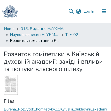
(current)
Log In
Communities
Home
013. Видання НаУКМА
&
Наукові записки НаУКМА. Філософія та релігієзнавство
Том 02
Collections
Розвиток гомілетики в Київській духовній академії: західні впливи та пошуки власного шляху
All of DSpace
Розвиток гомілетики в Київській
духовній академії: західні впливи
Statistics
та пошуки власного шляху
Files
Bureha_Rozvytok_homiletyky_v_Kyivskii_dukhovnii_akademi