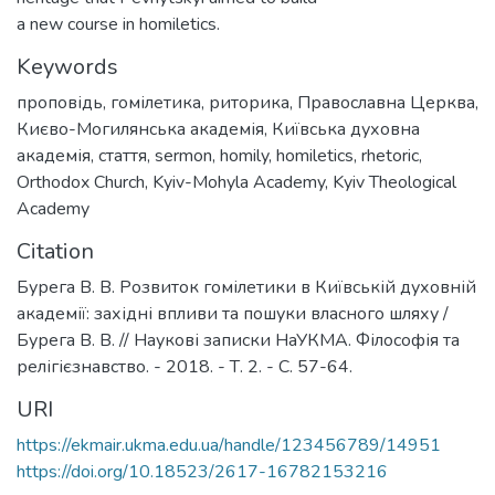
a new course in homiletics.
Keywords
проповідь
,
гомілетика
,
риторика
,
Православна Церква
,
Києво-Могилянська академія
,
Київська духовна
академія
,
стаття
,
sermon
,
homily
,
homiletics
,
rhetoric
,
Orthodox Church
,
Kyiv-Mohyla Academy
,
Kyiv Theological
Academy
Citation
Бурега В. В. Розвиток гомілетики в Київській духовній
академії: західні впливи та пошуки власного шляху /
Бурега В. В. // Наукові записки НаУКМА. Філософія та
релігієзнавство. - 2018. - Т. 2. - С. 57-64.
URI
https://ekmair.ukma.edu.ua/handle/123456789/14951
https://doi.org/10.18523/2617-16782153216