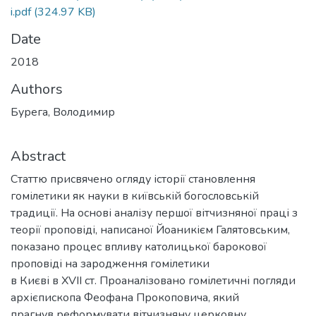
i.pdf
(324.97 KB)
Date
2018
Authors
Бурега, Володимир
Abstract
Статтю присвячено огляду історії становлення
гомілетики як науки в київській богословській
традиції. На основі аналізу першої вітчизняної праці з
теорії проповіді, написаної Йоаникієм Галятовським,
показано процес впливу католицької барокової
проповіді на зародження гомілетики
в Києві в XVІІ ст. Проаналізовано гомілетичні погляди
архієпископа Феофана Прокоповича, який
прагнув реформувати вітчизняну церковну