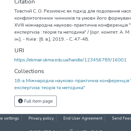
Citation
Товстий С. О. Резилієнс як підхід для подолання насл
конфліктогенних чинників та умови його формування 
XVІІІ міжнародна науково-практична конференція "
експертиза : теорія та методика" / [орг. комітет: А. М.
ін.]. - Київ : [б. в.], 2019. - С. 47-48.
URI
https://ekmair.ukma.edu.ua/handle/123456789/16001
Collections
18-а Міжнародна науково-практична конференція 
експертиза: теорія та методика"
Full item page
e settings
Privacy policy
End User Agreement
Send Fee