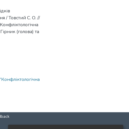
ідків
/ Товстий С. О. //
Конфліктологічна
 Гірник (голова) та
"Конфліктологічна
dback