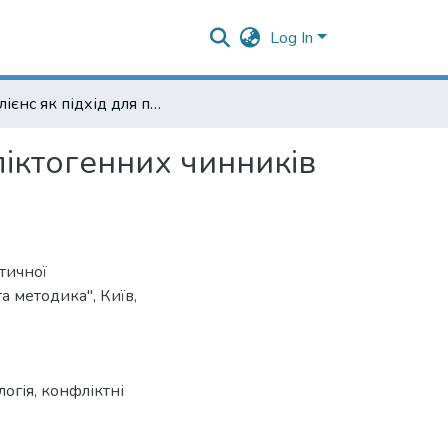
Log In
Резилієнс як підхід для подолання наслідків конфліктогенних чинників та умови його формування
ліктогенних чинників
тичної
а методика", Київ,
логія
,
конфліктні