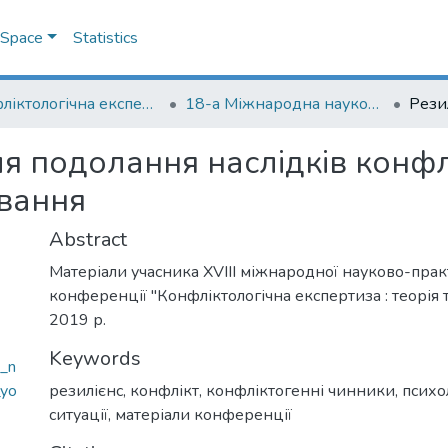
DSpace
Statistics
Конфліктологічна експертиза: теорія та методика
18-а Міжнародна науково-практична конференція "Конфліктологічна експертиза: теорія та методика"
для подолання наслідків конф
вання
Abstract
Матеріали учасника XVІІІ міжнародної науково-прак
конференції "Конфліктологічна експертиза : теорія т
2019 р.
Keywords
a_n
_yo
резилієнс
,
конфлікт
,
конфліктогенні чинники
,
психо
ситуації
,
матеріали конференції