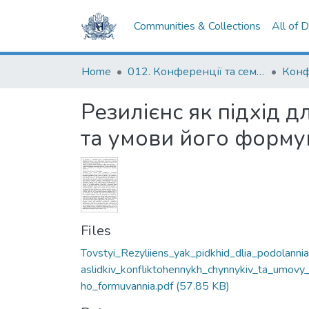
Communities & Collections
All of 
Home
012. Конференції та семінари НаУКМА
Резилієнс як підхід 
та умови його форму
Files
Tovstyi_Rezyliiens_yak_pidkhid_dlia_podolanni
aslidkiv_konfliktohennykh_chynnykiv_ta_umovy
ho_formuvannia.pdf
(57.85 KB)