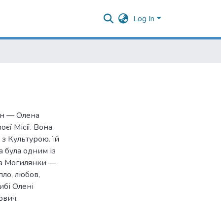
Log In
ин — Олена
єї Місії. Вона
 з Культурою. їй
а була одним із
ва Могилянки —
пло, любов,
ибі Олені
ович.