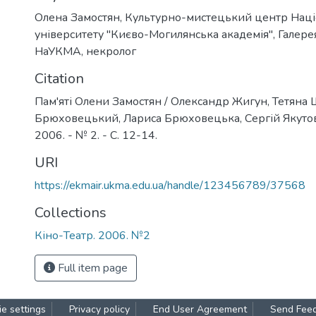
Олена Замостян
,
Культурно-мистецький центр Наці
університету "Києво-Могилянська академія"
,
Галере
НаУКМА
,
некролог
Citation
Пам'яті Олени Замостян / Олександр Жигун, Тетяна 
Брюховецький, Лариса Брюховецька, Сергій Якутович
2006. - № 2. - С. 12-14.
URI
https://ekmair.ukma.edu.ua/handle/123456789/37568
Collections
Кіно-Театр. 2006. №2
Full item page
e settings
Privacy policy
End User Agreement
Send Fee