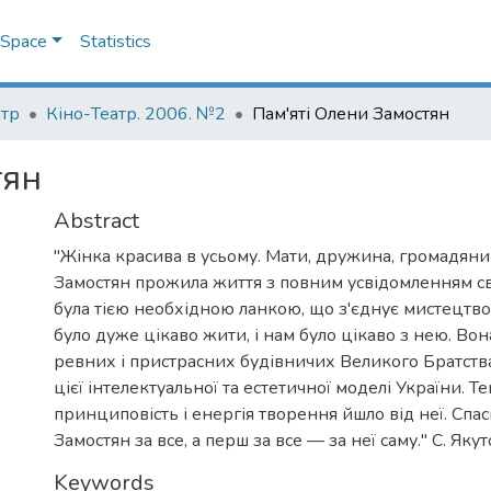
DSpace
Statistics
атр
Кіно-Театр. 2006. №2
Пам'яті Олени Замостян
тян
Abstract
"Жінка красива в усьому. Мати, дружина, громадян
Замостян прожила життя з повним усвідомленням сво
була тією необхідною ланкою, що з'єднує мистецтво
було дуже цікаво жити, і нам було цікаво з нею. Вон
ревних і пристрасних будівничих Великого Братст
цієї інтелектуальної та естетичної моделі України. Те
принциповість і енергія творення йшло від неї. Спас
Замостян за все, а перш за все — за неї саму." С. Якут
Keywords