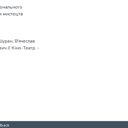
онального
я мистецтв
Шуран, В'ячеслав
 // Кіно-Театр. -
dback