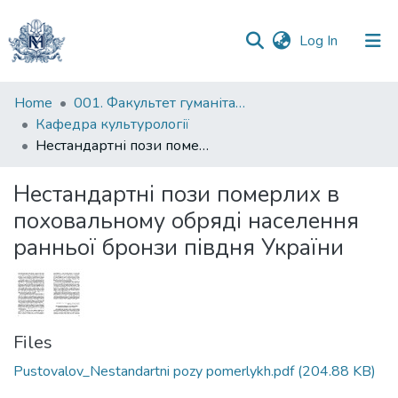
(current)
Log In
Communities
Home
001. Факультет гуманітарних наук
&
Кафедра культурології
Collections
Нестандартні пози померлих в поховальному обряді населення ранньої бронзи півдня України
All of DSpace
Нестандартні пози померлих в
поховальному обряді населення
Statistics
ранньої бронзи півдня України
Files
Pustovalov_Nestandartni pozy pomerlykh.pdf
(204.88 KB)