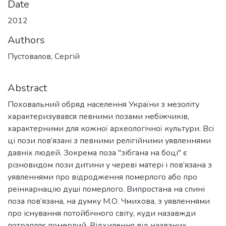
Date
2012
Authors
Пустовалов, Сергій
Abstract
Поховальний обряд населення України з мезоліту
характеризувався певними позами небіжчиків,
характерними для кожної археологічної культури. Всі
ці пози пов’язані з певними релігійними уявленнями
давніх людей. Зокрема поза "зібгана на боці" є
різновидом пози дитини у череві матері і пов’язана з
уявленнями про відродження померлого або про
реінкарнацію душі померлого. Випростана на спині
поза пов’язана, на думку М.О. Чмихова, з уявленнями
про існування потойбічного світу, куди назавжди
потрапляє померлий. Відхилення від названих