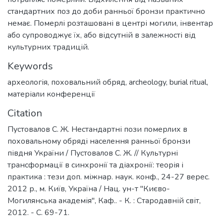
стандартних поз до доби ранньої бронзи практично
немає. Померлі розташовані в центрі могили, інвентар
або супроводжує їх, або відсутній в залежності від
культурних традицій.
Keywords
археологія
,
поховальний обряд
,
archeology
,
burial ritual
,
матеріали конференції
Citation
Пустовалов С. Ж. Нестандартні пози померлих в
поховальному обряді населення ранньої бронзи
півдня України / Пустовалов С. Ж. // Культурні
трансформації в синхронії та діахронії: теорія і
практика : тези доп. міжнар. наук. конф., 24-27 верес.
2012 р., м. Київ, Україна / Нац. ун-т "Києво-
Могилянська академія", Каф.. - К. : Стародавній світ,
2012. - C. 69-71.