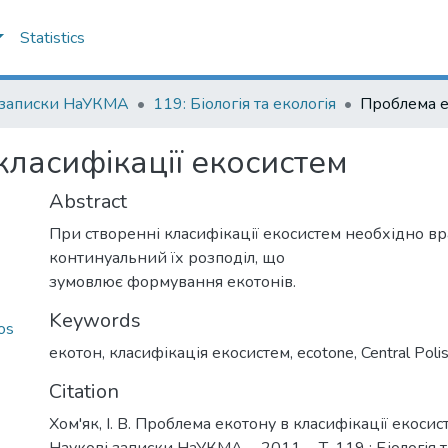
Statistics
 записки НаУКМА
119: Біологія та екологія
класифікації екосистем
Abstract
При створенні класифікації екосистем необхідно в
континуальний їх розподіл, що
зумовлює формування екотонів.
Keywords
os
екотон
,
класифікація екосистем
,
ecotone
,
Central Poli
Citation
Хом'як, І. В. Проблема екотону в класифікації екосистем