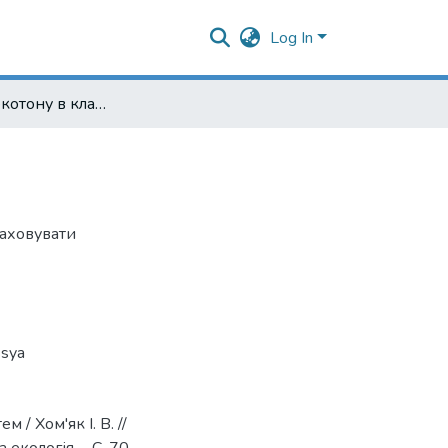
Log In
Проблема екотону в класифікації екосистем
раховувати
ssya
 / Хом'як І. В. //