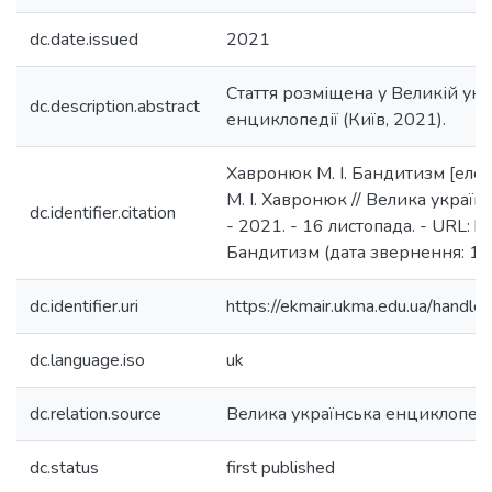
dc.date.issued
2021
Стаття розміщена у Великій укр
dc.description.abstract
енциклопедії (Київ, 2021).
Хавронюк М. І. Бандитизм [елек
М. І. Хавронюк // Велика україн
dc.identifier.citation
- 2021. - 16 листопада. - URL: htt
Бандитизм (дата звернення: 12
dc.identifier.uri
https://ekmair.ukma.edu.ua/han
dc.language.iso
uk
dc.relation.source
Велика українська енциклопед
dc.status
first published