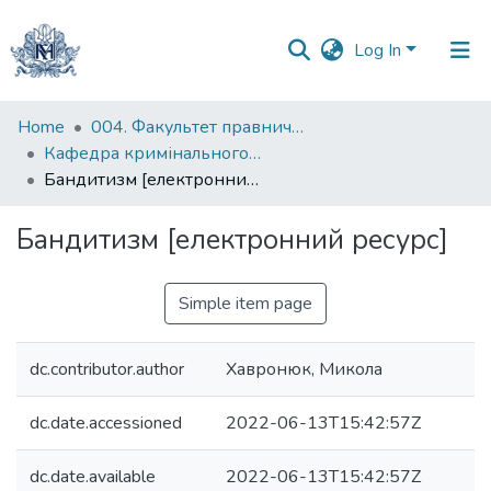
Log In
Communities
Home
004. Факультет правничих наук
&
Кафедра кримінального та кримінального процесуального права
Collections
Бандитизм [електронний ресурс]
All of DSpace
Бандитизм [електронний ресурс]
Statistics
Simple item page
dc.contributor.author
Хавронюк, Микола
dc.date.accessioned
2022-06-13T15:42:57Z
dc.date.available
2022-06-13T15:42:57Z