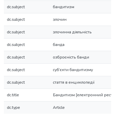
dc.subject
бандитизм
dc.subject
злочин
dc.subject
злочинна діяльність
dc.subject
банда
dc.subject
озброєність банди
dc.subject
суб’єкти бандитизму
dc.subject
стаття в енциклопедії
dc.title
Бандитизм [електронний ресур
dc.type
Article