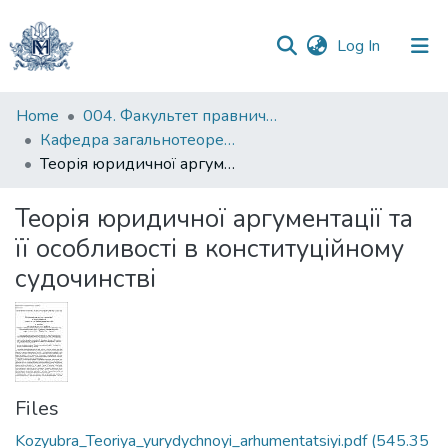
(current)
Log In
Communities
Home
004. Факультет правничих наук
&
Кафедра загальнотеоретичного правознавства та публічного права
Collections
Теорія юридичної аргументації та її особливості в конституційному судочинстві
All of DSpace
Теорія юридичної аргументації та
її особливості в конституційному
Statistics
судочинстві
Files
Kozyubra_Teoriya_yurydychnoyi_arhumentatsiyi.pdf
(545.35