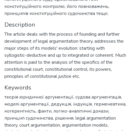
конституційного контролю, його повноважень,
принципів конституційного судочинства тещо.
Description
The article deals with the process of founding and further
development of legal argumentation theory, addresses the
major steps of its models' evolution: starting with
syllogistic-deductive and up to integrated or coherent. Much
attention is paid to the analysis of the specifics of the
constitutional court, constitutional control, its powers,
principles of constitutional justice etc.
Keywords
теорія юридичної аргументації
,
судова аргументація
,
моделі аргументації
,
дедукція
,
індукція
,
герменевтика
,
когерентність
,
факти
,
логіко-аналітичні докази
,
принцип судочинства
,
рішення
,
legal argumentation
theory
,
court argumentation
,
argumentation models
,