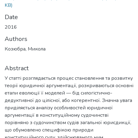
KB)
Date
2016
Authors
Козюбра, Микола
Abstract
У статті розглядається процес становлення та розвитку
теорії юридичної аргументації, розкриваються основні
етапи еволюції її моделей — бід силогістично-
дедуктивної до цілісної, або когерентної. Значна увага
приділяється аналізу особливостей юридичної
аргументації в конституційному судочинстві
порівняно з судочинством судів загальної юрисдикції,
що обумовлено специфікою природи
конституційного суду, здійснюваного ним