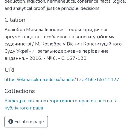
deduction
,
induction
,
hermeneutics
,
coherence
,
facts
,
logical
and analytical proof
,
justice principle
,
decisions
Citation
Козюбра Микола Іванович. Теорія юридичної
аргументації та її особливості в конституційному
судочинстві / М. Козюбра // Вісник Конституційного
Суду України : загальнодержавне періодичне
видання. - 2016. - № 6. - С. 167-180.
URI
https://ekmair.ukma.edu.ua/handle/123456789/11427
Collections
Кафедра загальнотеоретичного правознавства та
публічного права
Full item page