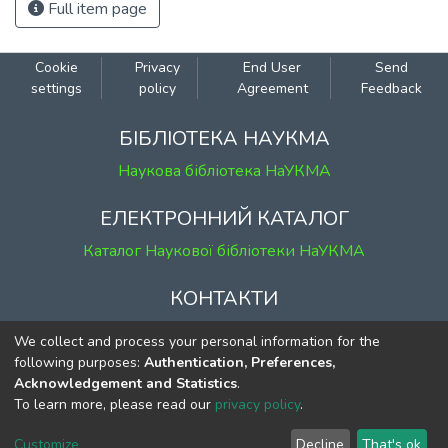
Full item page
Cookie
Privacy
End User
Send
settings
policy
Agreement
Feedback
БІБЛІОТЕКА НАУКМА
Наукова бібліотека НаУКМА
ЕЛЕКТРОННИЙ КАТАЛОГ
Каталог Наукової бібліотеки НаУКМА
КОНТАКТИ
м. Київ, вул. Григорія Сковороди, 2
We collect and process your personal information for the
к. 1, к. 120
following purposes:
Authentication, Preferences,
Acknowledgement and Statistics
.
тел.
(044) 463-69-31
To learn more, please read our
privacy policy
.
ekmair@ukma.edu.ua
Customize
Decline
That's ok