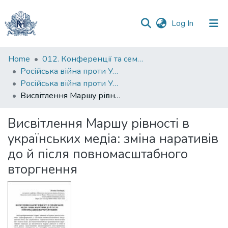
(current)
Log In
Communities
Home
012. Конференції та семінари НаУКМА
&
Російська війна проти України: трансформації соціальних інституцій та практик
Collections
Російська війна проти України: трансформації соціальних інституцій та практик: збірник тез науково-практичної конференції (24 лютого — 7 березня 2025 року, м. Київ)
Висвітлення Маршу рівності в українських медіа: зміна наративів до й після повномасштабного вторгнення
All of DSpace
Висвітлення Маршу рівності в
Statistics
українських медіа: зміна наративів
до й після повномасштабного
вторгнення