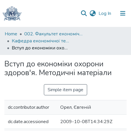
(current)
Log In
Communities
Home
002. Факультет економічних наук
&
Кафедра економічної теорії
Collections
Вступ до економіки охорони здоров'я. Методичні матеріали
All of DSpace
Вступ до економіки охорони
здоров'я. Методичні матеріали
Statistics
Simple item page
dc.contributor.author
Орел, Євгеній
dc.date.accessioned
2009-10-08T14:34:29Z