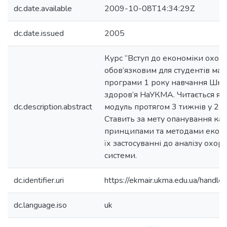
dc.date.available
2009-10-08T14:34:29Z
dc.date.issued
2005
Курс “Вступ до економіки охоро
обов’язковим для студентів маг
програми 1 року навчання Шк
здоров’я НаУКМА. Читається я
dc.description.abstract
модуль протягом 3 тижнів у 2-
Ставить за мету опанування кат
принципами та методами економ
їх застосуванні до аналізу охор
системи.
dc.identifier.uri
https://ekmair.ukma.edu.ua/hand
dc.language.iso
uk