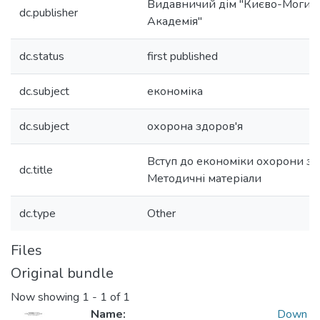
Видавничий дім "Києво-Могил
dc.publisher
Академія"
dc.status
first published
dc.subject
економіка
dc.subject
охорона здоров'я
Вступ до економіки охорони зд
dc.title
Методичні матеріали
dc.type
Other
Files
Original bundle
Now showing
1 - 1 of 1
Name:
Down