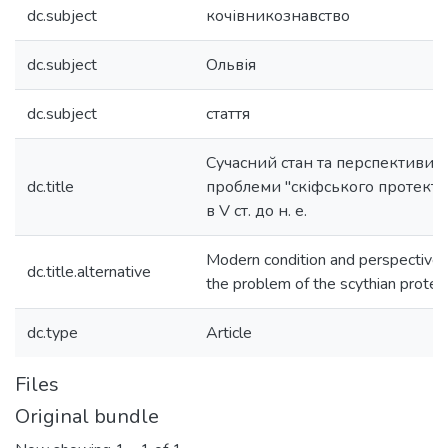
dc.subject
кочівникознавство
dc.subject
Ольвія
dc.subject
стаття
Сучасний стан та перспективи 
dc.title
проблеми "скіфського протекто
в V ст. до н. е.
Modern condition and perspectives 
dc.title.alternative
the problem of the scythian protec
dc.type
Article
Files
Original bundle