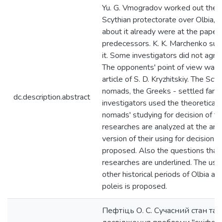
Yu. G. Vmogradov worked out the t
Scythian protectorate over Olbia, 
about it already were at the papers
predecessors. K. K. Marchenko su
it. Some investigators did not agre
The opponents' point of view was 
article of S. D. Kryzhitskiy. The Sc
nomads, the Greeks - settled farm
dc.description.abstract
investigators used the theoretical 
nomads' studying for decision of t
researches are analyzed at the art
version of their using for decision 
proposed. Also the questions that
researches are underlined. The use
other historical periods of Olbia a
poleis is proposed.
Пефтіць О. С. Сучасний стан та