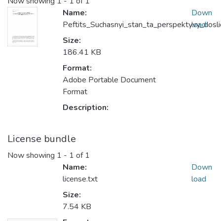
Now showing
1 - 1 of 1
Name:
Down
Peftits_Suchasnyi_stan_ta_perspektyvy_dosl
load
Size:
186.41 KB
Format:
Adobe Portable Document
Format
Description:
License bundle
Now showing
1 - 1 of 1
Name:
Down
license.txt
load
Size:
7.54 KB