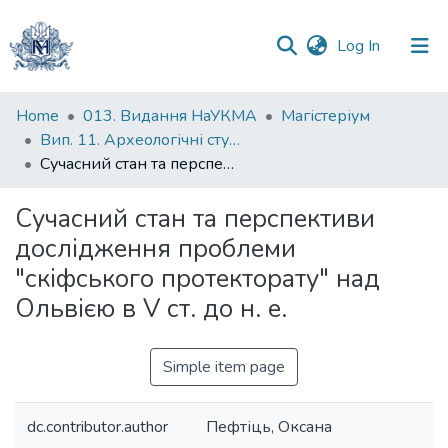
(current)
Log In
Communities
Home
013. Видання НаУКМА
Магістеріум
&
Вип. 11. Археологічні студії
Collections
Сучасний стан та перспективи дослідження проблеми "скіфського протекторату" над Ольвією в V ст. до н. е.
All of DSpace
Сучасний стан та перспективи
дослідження проблеми
Statistics
"скіфського протекторату" над
Ольвією в V ст. до н. е.
Simple item page
dc.contributor.author
Пефтіць, Оксана