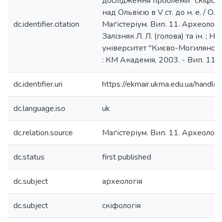
дослідження проблеми "скіфськ
над Ольвією в V ст. до н. е. / О. 
dc.identifier.citation
Маґістеріум. Вип. 11. Археологічн
Залізняк Л. Л. (голова) та ін. ; 
університет "Києво-Могилянська
: КМ Академія, 2003. - Вип. 11. -
dc.identifier.uri
https://ekmair.ukma.edu.ua/han
dc.language.iso
uk
dc.relation.source
Маґістеріум. Вип. 11. Археологіч
dc.status
first published
dc.subject
археологія
dc.subject
скіфологія