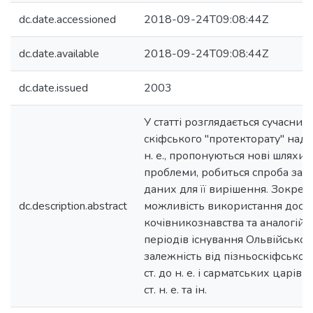
dc.date.accessioned
2018-09-24T09:08:44Z
dc.date.available
2018-09-24T09:08:44Z
dc.date.issued
2003
У статті розглядається сучасни
скіфського "протекторату" над О
н. е., пропонуються нові шляхи 
проблеми, робиться спроба зал
даних для її вирішення. Зокрем
dc.description.abstract
можливість використання досяг
кочівникознавства та аналогій 
періодів існування Ольвійської
залежність від пізньоскіфського
cт. до н. е. і сарматських царів Ф
cт. н. е. та ін.