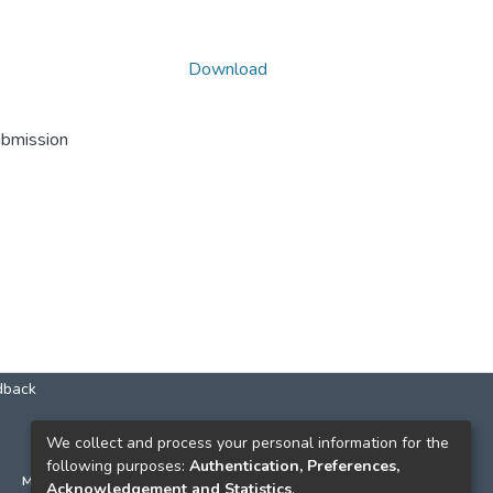
Download
ubmission
dback
КОНТАКТИ
We collect and process your personal information for the
following purposes:
Authentication, Preferences,
м. Київ, вул. Григорія Сковороди, 2
Acknowledgement and Statistics
.