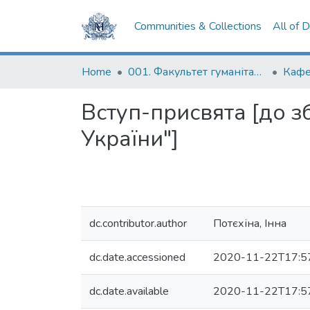
Communities & Collections
All of 
Home
001. Факультет гуманітарних наук
Кафе
Вступ-присвята [до з
України"]
dc.contributor.author
Потєхіна, Інна
dc.date.accessioned
2020-11-22T17:5
dc.date.available
2020-11-22T17:5