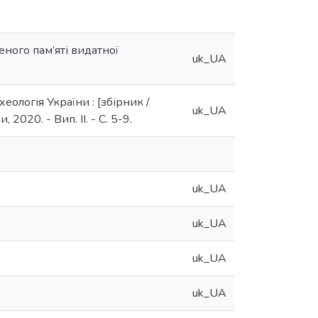
еного пам’яті видатної
uk_UA
рхеологія України : [збірник /
uk_UA
 2020. - Вип. II. - С. 5-9.
uk_UA
uk_UA
uk_UA
uk_UA