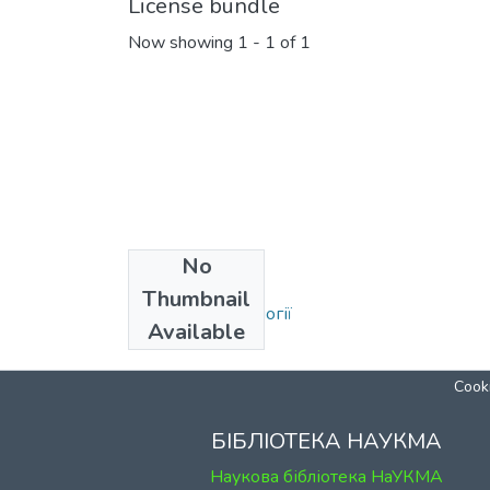
License bundle
Now showing
1 - 1 of 1
No
Collections
Thumbnail
Кафедра археології
Available
Cooki
БІБЛІОТЕКА НАУКМА
Наукова бібліотека НаУКМА