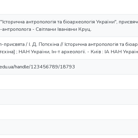
"Історична антропологія та біоархеологія України", присвяч
ї-антрополога - Світлани Іванівни Круц.
п-присвята / І. Д. Потєхіна // Історична антропологія та біоа
тєхіна] ; НАН України, Ін-т археології. - Київ : ІА НАН України,
ma.edu.ua/handle/123456789/18793