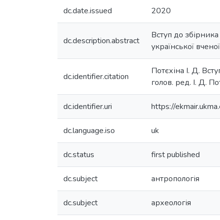
dc.date.issued
2020
Вступ до збірника 
dc.description.abstract
української вчено
Потєхіна І. Д. Всту
dc.identifier.citation
голов. ред. І. Д. По
dc.identifier.uri
https://ekmair.uk
dc.language.iso
uk
dc.status
first published
dc.subject
антропологія
dc.subject
археологія