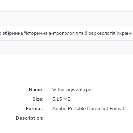
 збірника "Історична антропологія та біоархеологія України
Name:
Vstup-prysviata.pdf
Size:
5.15 MB
Format:
Adobe Portable Document Format
Description: