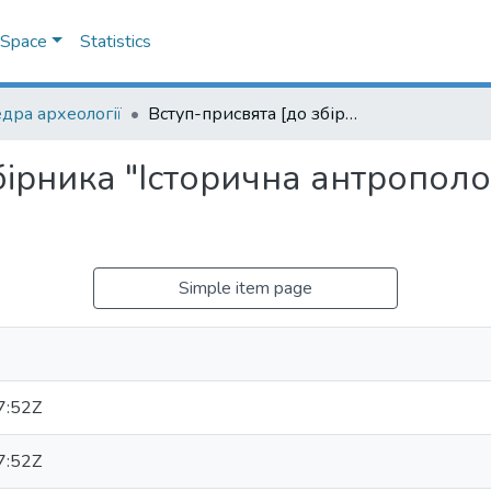
DSpace
Statistics
дра археології
Вступ-присвята [до збірника "Історична антропологія та біоархеологія України"]
бірника "Історична антрополог
Simple item page
7:52Z
7:52Z