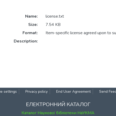
Name:
license.txt
Size:
7.54 KB
Format:
Item-specific license agreed upon to s
Description:
e settings
Privacy policy
End User Agreement
Send Fee
ЕЛЕКТРОННИЙ КАТАЛОГ
Каталог Наукової бібліотеки НаУКМА