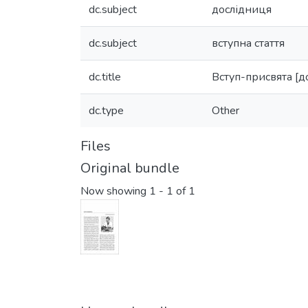
dc.subject
дослідниця
dc.subject
вступна стаття
dc.title
Вступ-присвята [до
dc.type
Other
Files
Original bundle
Now showing
1 - 1 of 1