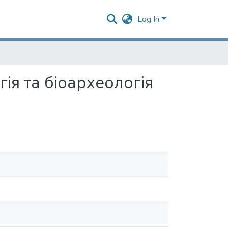
Log In
ія та біоархеологія