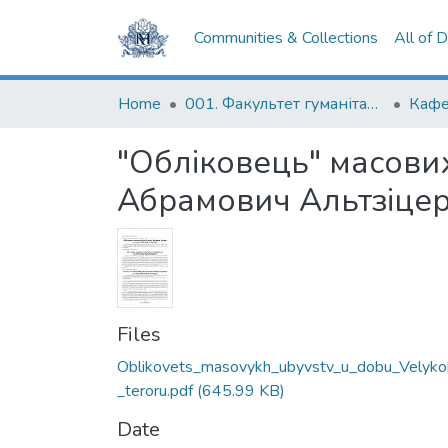
Communities & Collections
All of 
Home
001. Факультет гуманітарних наук
Кафе
"Обліковець" масови
Абрамович Альтзіцер
Files
Oblikovets_masovykh_ubyvstv_u_dobu_Velyko
_teroru.pdf
(645.99 KB)
Date