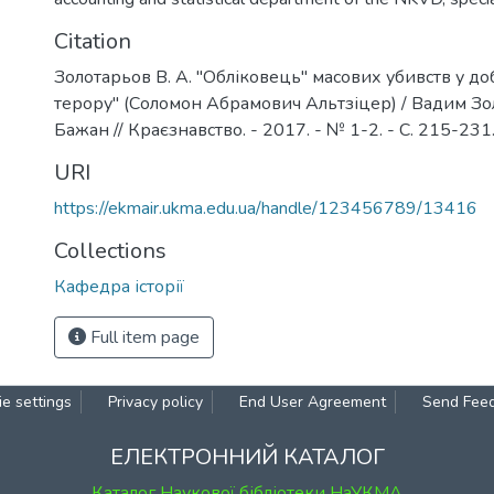
Citation
Золотарьов В. А. "Обліковець" масових убивств у до
терору" (Соломон Абрамович Альтзіцер) / Вадим Зо
Бажан // Краєзнавство. - 2017. - № 1-2. - С. 215-231
URI
https://ekmair.ukma.edu.ua/handle/123456789/13416
Collections
Кафедра історії
Full item page
e settings
Privacy policy
End User Agreement
Send Fee
ЕЛЕКТРОННИЙ КАТАЛОГ
Каталог Наукової бібліотеки НаУКМА