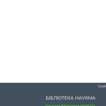
Cooki
БІБЛІОТЕКА НАУКМА
Наукова бібліотека НаУКМА