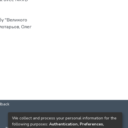
бу "Великого
лотарьов, Олег
.
dback
КОНТАКТИ
We collect and process your personal information for the
following purposes:
Authentication, Preferences,
м. Київ, вул. Григорія Сковороди, 2