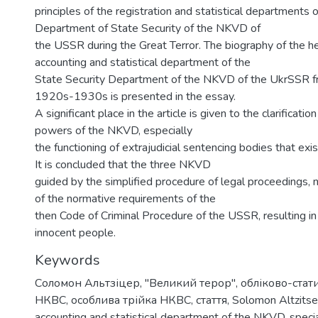
principles of the registration and statistical departments 
Department of State Security of the NKVD of
the USSR during the Great Terror. The biography of the h
accounting and statistical department of the
State Security Department of the NKVD of the UkrSSR f
1920s-1930s is presented in the essay.
A significant place in the article is given to the clarification
powers of the NKVD, especially
the functioning of extrajudicial sentencing bodies that e
It is concluded that the three NKVD
guided by the simplified procedure of legal proceedings, 
of the normative requirements of the
then Code of Criminal Procedure of the USSR, resulting in
innocent people.
Keywords
Соломон Альтзіцер
,
"Великий терор"
,
обліково-стат
НКВС
,
особлива трійка НКВС
,
стаття
,
Solomon Altzitse
accounting and statistical department of the NKVD
,
speci