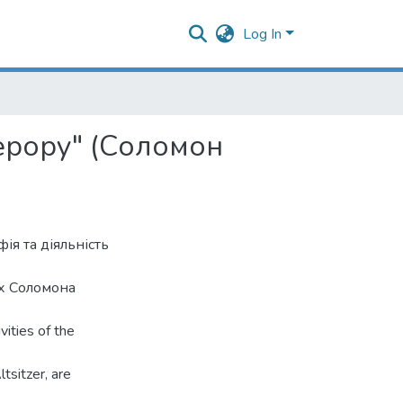
Log In
ерору" (Соломон
ія та діяльність
х Соломона
vities of the
sitzer, are