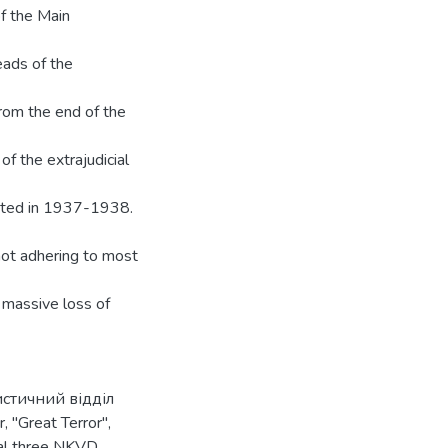
of the Main
eads of the
rom the end of the
 of the extrajudicial
xisted in 1937-1938.
not adhering to most
 massive loss of
истичний відділ
r
,
"Great Terror"
,
al three NKVD