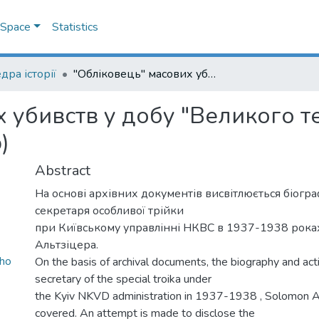
DSpace
Statistics
дра історії
"Обліковець" масових убивств у добу "Великого терору" (Соломон Абрамович Альтзіцер)
х убивств у добу "Великого т
)
Abstract
На основі архівних документів висвітлюється біограф
секретаря особливої трійки
при Київському управлінні НКВС в 1937-1938 рока
Альтзіцера.
ho
On the basis of archival documents, the biography and acti
secretary of the special troika under
the Kyiv NKVD administration in 1937-1938 , Solomon Alt
covered. An attempt is made to disclose the