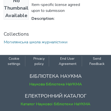
No
Item-specific license agreed
Thumbnail
upon to submission
Available
Description:
Collections
Могилянська школа журналістики
Cookie
Privacy
End User
Send
settings
policy
Agreement
Feedback
БІБЛІОТЕКА НАУКМА
Наукова бібліотека НаУКМА
ЕЛЕКТРОННИЙ КАТАЛОГ
Каталог Наукової бібліотеки НаУКМА