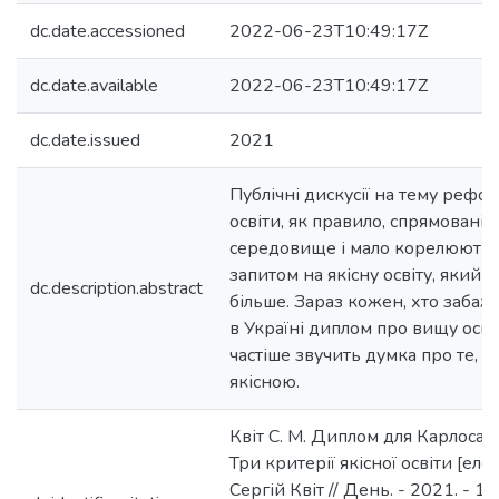
dc.date.accessioned
2022-06-23T10:49:17Z
dc.date.available
2022-06-23T10:49:17Z
dc.date.issued
2021
Публічні дискусії на тему реф
освіти, як правило, спрямовані 
середовище і мало корелюютьс
запитом на якісну освіту, який з
dc.description.abstract
більше. Зараз кожен, хто заба
в Україні диплом про вищу освіт
частіше звучить думка про те, щ
якісною.
Квіт С. М. Диплом для Карлоса т
Три критерії якісної освіти [ел
Сергій Квіт // День. - 2021. - 16