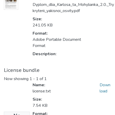
Dyplom_dlia_Karlosa_ta_Mohylianka_2.0._Try
kryterii_yakisnoi_osvity.pdf
Size:
241.05 KB
Format:
Adobe Portable Document
Format
Description:
License bundle
Now showing
1 - 1 of 1
Name:
Down
license.txt
load
Size:
7.54 KB
Format: