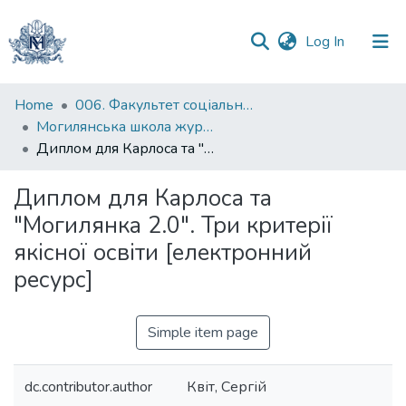
(current)
Log In
Communities
Home
006. Факультет соціальних наук і соціальних технологій
&
Могилянська школа журналістики
Collections
Диплом для Карлоса та "Могилянка 2.0". Три критерії якісної освіти [електронний ресурс]
All of DSpace
Диплом для Карлоса та
"Могилянка 2.0". Три критерії
Statistics
якісної освіти [електронний
ресурс]
Simple item page
dc.contributor.author
Квіт, Сергій