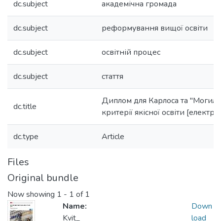
dc.subject
академічна громада
dc.subject
реформування вищої освіти
dc.subject
освітній процес
dc.subject
стаття
Диплом для Карлоса та "Могилян
dc.title
критерії якісної освіти [електр
dc.type
Article
Files
Original bundle
Now showing
1 - 1 of 1
Name:
Down
Kvit_
load