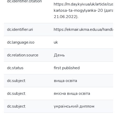
dc.identifier.citation
https://m.day.kyiv.ua/uk/article/cus
karlosa-ta-mogylyanka-20 (дата 
21.06.2022).
dc.identifier.uri
https://ekmair.ukma.edu.ua/han
dc.language.iso
uk
dc.relation.source
День
dc.status
first published
dc.subject
вища освіта
dc.subject
якісна вища освіта
dc.subject
український диплом