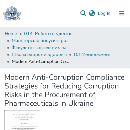
(current)
Log In
Communities
Home
014. Роботи студентів
&
Магістерські випускні роботи
Collections
Факультет соціальних наук і соціальних технологій
Школа охорони здоров'я
D3 Менеджмент
All of DSpace
Modern Anti-Corruption Compliance Strategies for Reducing Corruption Risks in the Procurement of Pharmaceuticals in Ukraine
Statistics
Modern Anti-Corruption Compliance
Strategies for Reducing Corruption
Risks in the Procurement of
Pharmaceuticals in Ukraine