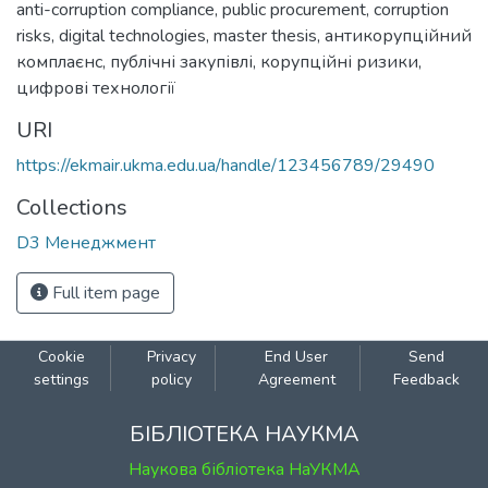
anti-corruption compliance
,
public procurement
,
corruption
risks
,
digital technologies
,
master thesis
,
антикорупційний
комплаєнс
,
публічні закупівлі
,
корупційні ризики
,
цифрові технології
URI
https://ekmair.ukma.edu.ua/handle/123456789/29490
Collections
D3 Менеджмент
Full item page
Cookie
Privacy
End User
Send
settings
policy
Agreement
Feedback
БІБЛІОТЕКА НАУКМА
Наукова бібліотека НаУКМА