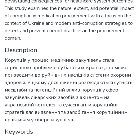
devastating consequences for healthcare system outcomes.
This study examines the nature, extent, and potential impact
of corruption in medication procurement with a focus on the
context of Ukraine and modern anti-corruption strategies to
detect and prevent corrupt practices in the procurement
domain.
Description
Корупція у процесі медичних закупівель стала
серйозною проблемою у багатьох країнах, що може
призводити до руйнівних наслідків системи охорони
здоров'я. У цьому дослідженні розглядаються сутність,
масштаби та потенційний вплив корупції у сфері
закупівель лікарських засобів з акцентом на
український контекст та сучасні антикорупційні
стратегії для виявлення та запобігання корупційним
практикам у сфері закупівель.
Keywords