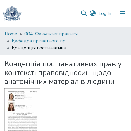
(current)
Log In
Communities
Home
004. Факультет правничих наук
&
Кафедра приватного права
Collections
Концепція посттанативних прав у контексті правовідносин щодо анатомічних матеріалів людини
All of DSpace
Концепція посттанативних прав у
контексті правовідносин щодо
Statistics
анатомічних матеріалів людини