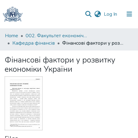
(current)
Log In
Communities
Home
002. Факультет економічних наук
&
Кафедра фінансів
Фінансові фактори у розвитку економіки України
Collections
Фінансові фактори у розвитку
All of DSpace
економіки України
Statistics