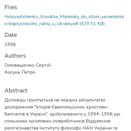
Files
Holovashchenko_Kosukha_Materialy_do_istorii_yevanhelsk
o-baptystskoho_rukhu_v_Ukraini.pdf
(429.51 KB)
Date
1996
Authors
Головащенко, Сергій
Косуха, Петро
Abstract
Доповідь грунтується на перших результатах
дослідження "Історія Євангельських християн-
баптистів в Україні", здійснюваного у 1994-1996 рр.
спільними зусиллями співробітників Відділення
релігієзнавства Інституту філософії НАН України та