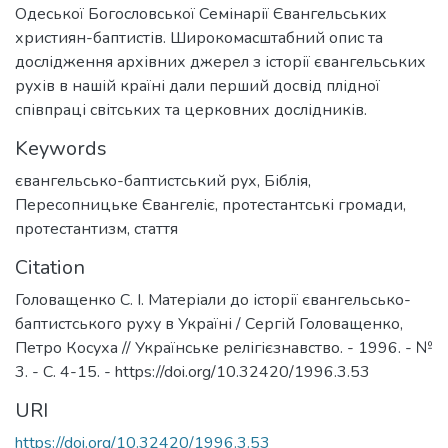
Одеської Богословської Семінарії Євангельських
християн-баптистів. Широкомасштабний опис та
дослідження архівних джерел з історії євангельських
рухів в нашій країні дали перший досвід плідної
співпраці світських та церковних дослідників.
Keywords
євангельсько-баптистський рух
,
Біблія
,
Пересопницьке Євангеліє
,
протестантські громади
,
протестантизм
,
стаття
Citation
Головащенко С. І. Матеріали до історії євангельсько-
баптистського руху в Україні / Сергій Головащенко,
Петро Косуха // Українське релігієзнавство. - 1996. - №
3. - С. 4-15. - https://doi.org/10.32420/1996.3.53
URI
https://doi.org/10.32420/1996.3.53