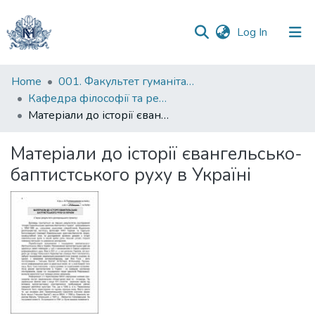
(current)
Log In
Communities
Home
001. Факультет гуманітарних наук
&
Кафедра філософії та релігієзнавства
Collections
Матеріали до історії євангельсько-баптистського руху в Україні
All of DSpace
Матеріали до історії євангельсько-
баптистського руху в Україні
Statistics