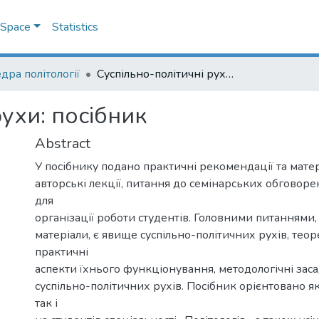
DSpace
Statistics
дра політології
Суспільно-політичні рухи: посібник
рухи: посібник
Abstract
У посібнику подано практичні рекомендації та матері
авторські лекції, питання до семінарських обговорен
для
організації роботи студентів. Головними питаннями
матеріали, є явище суспільно-політичних рухів, теор
практичні
аспекти їхнього функціонування, методологічні зас
суспільно-політичних рухів. Посібник орієнтовано як
так і