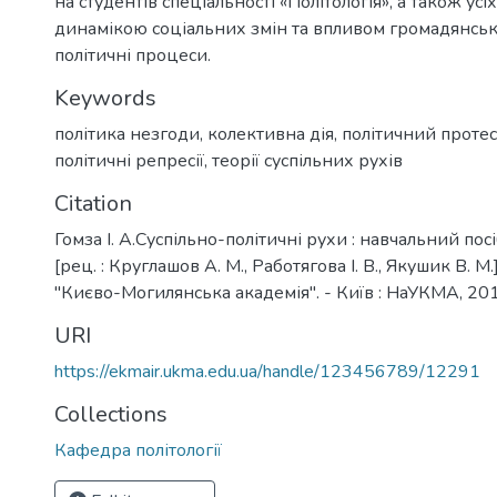
на студентів спеціальності «Політологія», а також усіх
динамікою соціальних змін та впливом громадянсько
політичні процеси.
Keywords
політика незгоди
,
колективна дія
,
політичний протес
політичні репресії
,
теорії суспільних рухів
Citation
Гомза І. А.Суспільно-політичні рухи : навчальний посі
[рец. : Круглашов А. М., Работягова І. В., Якушик В. М.]
"Києво-Могилянська академія". - Київ : НаУКМА, 2018
URI
https://ekmair.ukma.edu.ua/handle/123456789/12291
Collections
Кафедра політології