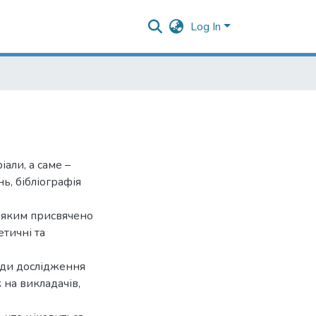
Log In
али, а саме –
ь, бібліографія
, яким присвячено
етичні та
ади дослідження
 на викладачів,