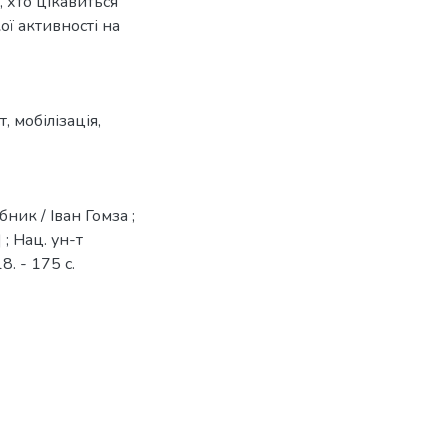
, хто цікавиться
ї активності на
т
,
мобілізація
,
бник / Іван Гомза ;
 ; Нац. ун-т
. - 175 с.