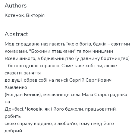
Authors
Котенок, Вікторія
Abstract
Мед спрадавна називають їжею богів, бджіл – святими
комахами, "Божими пташками" та помічницями
Всевишнього, а бджільництво (у давнину бортництво)
– боговгодною справою. Саме таке хобі, чи, ліпше
сказати, заняття
до душі, обрав собі на пенсії Сергій Сергійович
Хмеленко
(Богдан Бенюк), мешканець села Мала Староградівка
на
Донбасі. Чоловік, як і його бджоли, працьовитий,
робить
свою справу віддано, з любов’ю, тому і мед його
добрий.