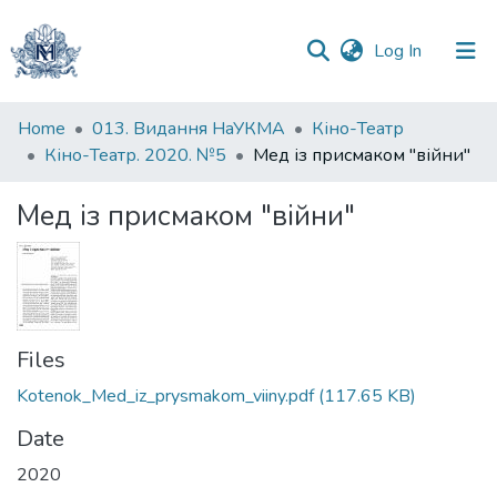
(current)
Log In
Communities
Home
013. Видання НаУКМА
Кіно-Театр
&
Кіно-Театр. 2020. №5
Мед із присмаком "війни"
Collections
Мед із присмаком "війни"
All of DSpace
Statistics
Files
Kotenok_Med_iz_prysmakom_viiny.pdf
(117.65 KB)
Date
2020