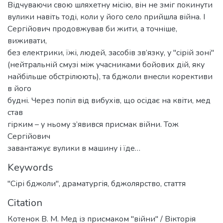
Відчуваючи свою шляхетну місію, він не зміг покинути
вулики навіть тоді, коли у його село прийшла війна. І
Сергійович продовжував би жити, а точніше,
виживати,
без електрики, їжі, людей, засобів зв’язку, у "сірій зоні"
(нейтральній смузі між учасниками бойових дій, яку
найбільше обстрілюють), та бджоли внесли корективи
в його
будні. Через попіл від вибухів, що осідає на квіти, мед
став
гірким – у ньому з’явився присмак війни. Тож
Сергійович
завантажує вулики в машину і їде…
Keywords
"Сірі бджоли"
,
драматургія
,
бджолярство
,
стаття
Citation
Котенок В. М. Мед із присмаком "війни" / Вікторія