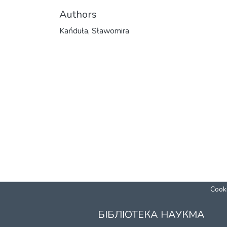
Authors
Kańduła, Sławomira
Cooki
БІБЛІОТЕКА НАУКМА