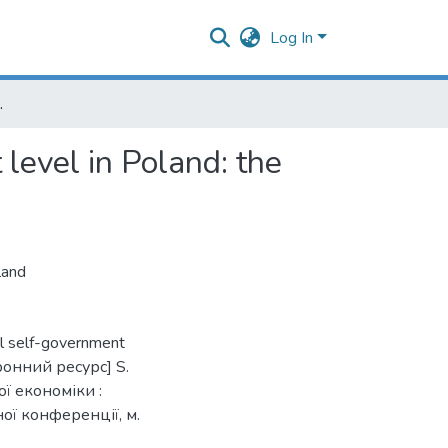
Log In
 case of mazowieckie province
level in Poland: the
land
al self-government
тронний ресурс] S.
ої економіки :
ої конференції, м.