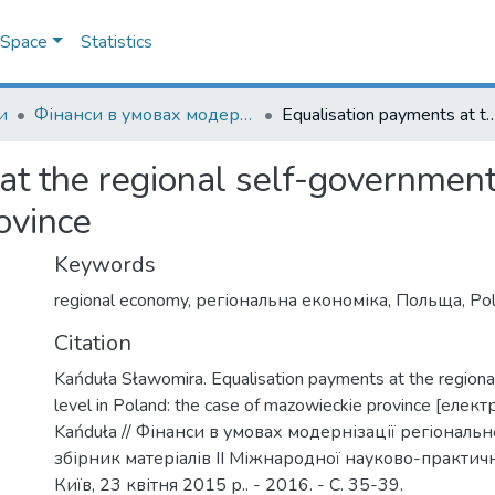
DSpace
Statistics
и
Фінанси в умовах модернізації регіональної економіки: збірник матеріалів
Equalisation payments at the regional self-government level in Poland: the
t the regional self-government 
ovince
Keywords
regional economy
,
регіональна економіка
,
Польща
,
Po
Citation
Kańduła Sławomira. Equalisation payments at the region
level in Poland: the case of mazowieckie province [елек
Kańduła // Фінанси в умовах модернізації регіональн
збірник матеріалів ІІ Міжнародної науково-практичн
Київ, 23 квітня 2015 р.. - 2016. - С. 35-39.