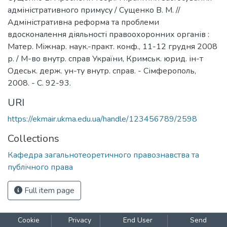
адміністративного примусу / Сущенко В. М. //
Адміністративна реформа та проблеми
вдосконалення діяльності правоохоронних органів :
Матер. Міжнар. наук.-практ. конф., 11-12 грудня 2008
р. / М-во внутр. справ України, Кримськ. юрид. ін-т
Одеськ. держ. ун-ту внутр. справ. - Сімферополь,
2008. - С. 92-93.
URI
https://ekmair.ukma.edu.ua/handle/123456789/2598
Collections
Кафедра загальнотеоретичного правознавства та
публічного права
Full item page
Cookie
Privacy
End User
Send