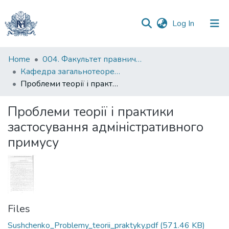
(current)
Log In
Communities
Home
004. Факультет правничих наук
&
Кафедра загальнотеоретичного правознавства та публічного права
Collections
Проблеми теорії і практики застосування адміністративного примусу
All of DSpace
Проблеми теорії і практики
застосування адміністративного
Statistics
примусу
Files
Sushchenko_Problemy_teorii_praktyky.pdf
(571.46 KB)