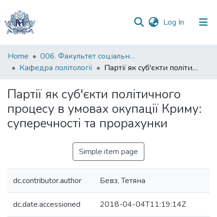
(current)
Log In
Communities
Home
006. Факультет соціальних наук і соціальних технологій
&
Кафедра політології
Партії як суб'єкти політичного процесу в умовах окупації Криму: суперечності та прорахунки
Collections
Партії як суб'єкти політичного
All of DSpace
процесу в умовах окупації Криму:
суперечності та прорахунки
Statistics
Simple item page
dc.contributor.author
Бевз, Тетяна
dc.date.accessioned
2018-04-04T11:19:14Z