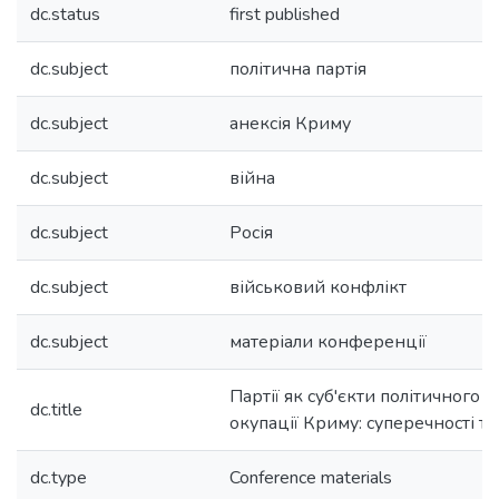
dc.status
first published
dc.subject
політична партія
dc.subject
анексія Криму
dc.subject
війна
dc.subject
Росія
dc.subject
військовий конфлікт
dc.subject
матеріали конференції
Партії як суб'єкти політичного 
dc.title
окупації Криму: суперечності т
dc.type
Conference materials