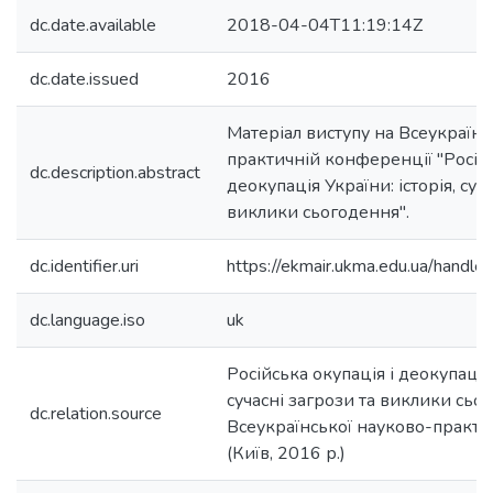
dc.date.available
2018-04-04T11:19:14Z
dc.date.issued
2016
Матеріал виступу на Всеукраїнс
практичній конференції "Російс
dc.description.abstract
деокупація України: історія, суч
виклики сьогодення".
dc.identifier.uri
https://ekmair.ukma.edu.ua/han
dc.language.iso
uk
Російська окупація і деокупація 
сучасні загрози та виклики сьо
dc.relation.source
Всеукраїнської науково-практи
(Київ, 2016 р.)