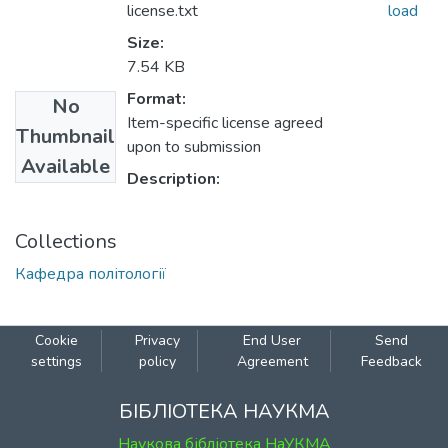
license.txt
load
Size:
7.54 KB
Format:
No
Item-specific license agreed
Thumbnail
upon to submission
Available
Description:
Collections
Кафедра політології
Cookie
Privacy
End User
Send
settings
policy
Agreement
Feedback
БІБЛІОТЕКА НАУКМА
Наукова бібліотека НаУКМА