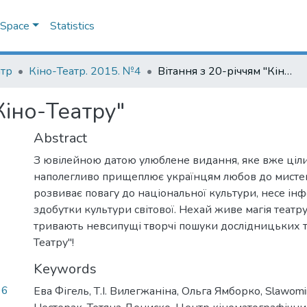
DSpace
Statistics
атр
Кіно-Театр. 2015. №4
Вітання з 20-річчям "Кіно-Театру"
Кіно-Театру"
Abstract
З ювілейною датою улюблене видання, яке вже ціли
наполегливо прищеплює українцям любов до мистецт
розвиває повагу до національної культури, несе ін
здобутки культури світової. Нехай живе магія театру
тривають невсипущі творчі пошуки дослідницьких т
Театру"!
Keywords
96
Ева Фігель
,
Т.І. Вилегжаніна
,
Ольга Ямборко
,
Slawomi