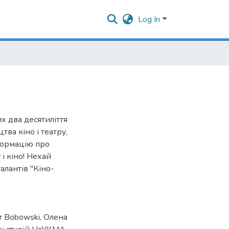
Log In
х два десятиліття
ва кіно і театру,
формацію про
 і кіно! Нехай
алантів "Кіно-
r Bobowski
,
Олена