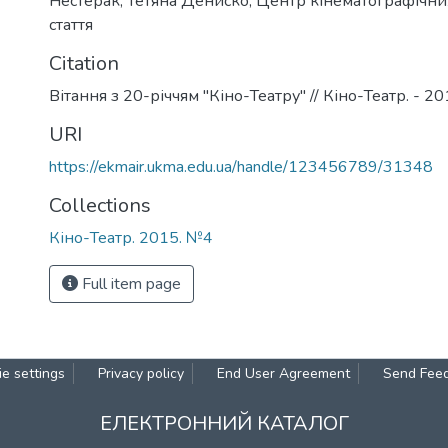
Нестерак
,
Тетяна Дениско
,
Центр кінематографічни
стаття
Citation
Вітання з 20-річчям "Кіно-Театру" // Кіно-Театр. - 2015
URI
https://ekmair.ukma.edu.ua/handle/123456789/31348
Collections
Кіно-Театр. 2015. №4
Full item page
e settings
Privacy policy
End User Agreement
Send Fee
ЕЛЕКТРОННИЙ КАТАЛОГ