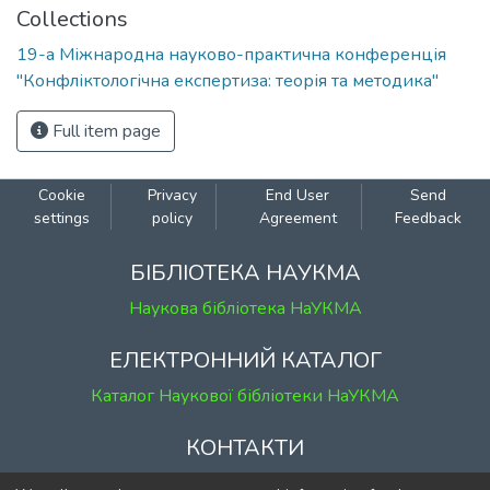
Collections
19-а Міжнародна науково-практична конференція
"Конфліктологічна експертиза: теорія та методика"
Full item page
Cookie
Privacy
End User
Send
settings
policy
Agreement
Feedback
БІБЛІОТЕКА НАУКМА
Наукова бібліотека НаУКМА
ЕЛЕКТРОННИЙ КАТАЛОГ
Каталог Наукової бібліотеки НаУКМА
КОНТАКТИ
м. Київ, вул. Григорія Сковороди, 2