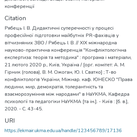
конференції
Citation
Рябець І. В. Дидактичні суперечності у процесі
професійної підготовки майбутніх PR-фахівців у
вітчизняних ЗВО / Рябець І. В. // ХІХ міжнародна
науково-практична конференція "Конфліктологічна
експертиза: теорія та методика" : програма і матеріали,
21 лютого 2020 р., Київ, Україна / [орг. комітет: А. М.
Гірник (голова), В. М. Ожоган, Ю. І. Сватко] ; Т-во
конфліктологів України, Міжнар. каф. ЮНЕСКО "Права
людини, мир, демократія, толерантність та
взаєморозуміння між народами" в НаУКМА, Кафедра
психології та педагогіки НаУКМА [та ін.]. - Київ : [б. в.],
2020. - С. 43-45.
URI
https://ekmair.ukma.edu.ua/handle/123456789/17136