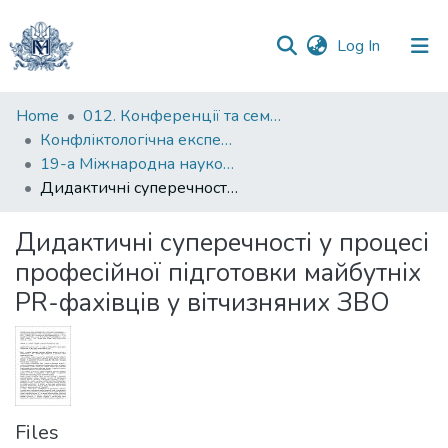
(current)
Log In
Communities
Home
012. Конференції та семінари НаУКМА
&
Конфліктологічна експертиза: теорія та методика
Collections
19-а Міжнародна науково-практична конференція "Конфліктологічна експертиза: теорія та методика"
Дидактичні суперечності у процесі професійної підготовки майбутніх PR-фахівців у вітчизняних ЗВО
All of DSpace
Дидактичні суперечності у процесі
Statistics
професійної підготовки майбутніх
PR-фахівців у вітчизняних ЗВО
Files