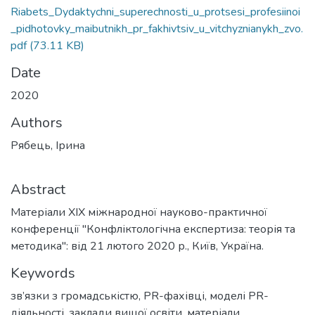
Riabets_Dydaktychni_superechnosti_u_protsesi_profesiinoi
_pidhotovky_maibutnikh_pr_fakhivtsiv_u_vitchyznianykh_zvo.
pdf
(73.11 KB)
Date
2020
Authors
Рябець, Ірина
Abstract
Матеріали ХІХ міжнародної науково-практичної
конференції "Конфліктологічна експертиза: теорія та
методика": від 21 лютого 2020 р., Київ, Україна.
Keywords
зв’язки з громадськістю
,
PR-фахівці
,
моделі PR-
діяльності
,
заклади вищої освіти
,
матеріали