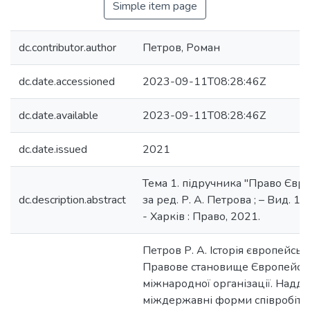
Simple item page
dc.contributor.author
Петров, Роман
dc.date.accessioned
2023-09-11T08:28:46Z
dc.date.available
2023-09-11T08:28:46Z
dc.date.issued
2021
Тема 1. підручника "Право Євр
dc.description.abstract
за ред. Р. А. Петрова ; – Вид. 10-
- Харків : Право, 2021.
Петров Р. А. Історія європейсько
Правове становище Європейсь
міжнародної організації. Надде
міждержавні форми співробітн