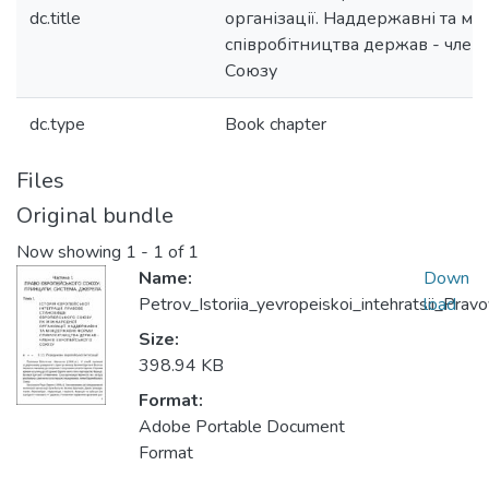
dc.title
організації. Наддержавні та м
співробітництва держав - член
Союзу
dc.type
Book chapter
Files
Original bundle
Now showing
1 - 1 of 1
Name:
Down
Petrov_Istoriia_yevropeiskoi_intehratsii_Pr
load
Size:
398.94 KB
Format:
Adobe Portable Document
Format