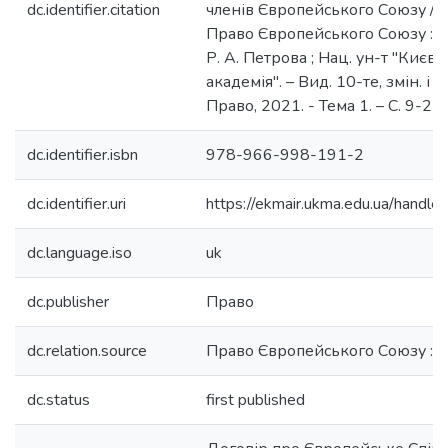
dc.identifier.citation
членів Європейського Союзу / [П
Право Європейського Союзу : пі
Р. А. Петрова ; Нац. ун-т "Киє
академія". – Вид. 10-те, змін. і д
Право, 2021. - Тема 1. – С. 9-21.
dc.identifier.isbn
978-966-998-191-2
dc.identifier.uri
https://ekmair.ukma.edu.ua/han
dc.language.iso
uk
dc.publisher
Право
dc.relation.source
Право Європейського Союзу : 
dc.status
first published