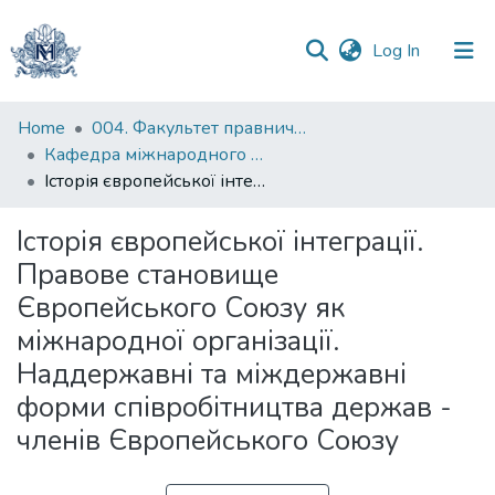
(current)
Log In
Communities
Home
004. Факультет правничих наук
&
Кафедра міжнародного та європейського права
Collections
Історія європейської інтеграції. Правове становище Європейського Союзу як міжнародної організації. Наддержавні та міждержавні форми співробітництва держав - членів Європейського Союзу
All of DSpace
Історія європейської інтеграції.
Правове становище
Statistics
Європейського Союзу як
міжнародної організації.
Наддержавні та міждержавні
форми співробітництва держав -
членів Європейського Союзу