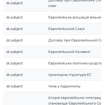
Договір про Європейське Співто
dc.subject
сталі
dc.subject
Європейська асоціація вільної т
dc.subject
Європейський Союз
dc.subject
Договір про Європейський Со
dc.subject
Європейський Конвент
dc.subject
Європейська політика сусідства
dc.subject
триопорна структура ЄС
dc.subject
тема у підручнику
Історія європейської інтеграції
становище Європейського Союз