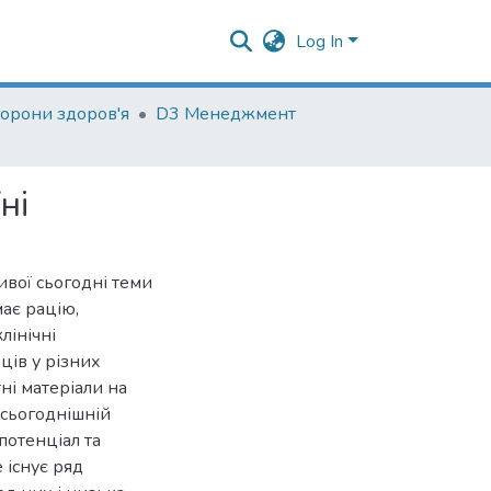
Log In
орони здоров'я
D3 Менеджмент
ні
вої сьогодні теми
має рацію,
лінічні
ців у різних
тні матеріали на
 сьогоднішній
потенціал та
 існує ряд