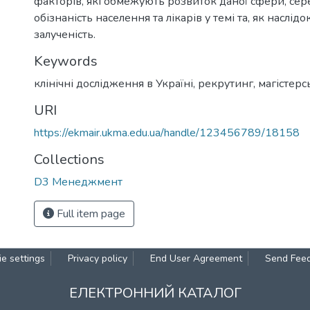
факторів, які обмежують розвиток даної сфери, сер
обізнаність населення та лікарів у темі та, як наслідо
залученість.
Keywords
клінічні дослідження в Україні
,
рекрутинг
,
магістерс
URI
https://ekmair.ukma.edu.ua/handle/123456789/18158
Collections
D3 Менеджмент
Full item page
e settings
Privacy policy
End User Agreement
Send Fee
ЕЛЕКТРОННИЙ КАТАЛОГ