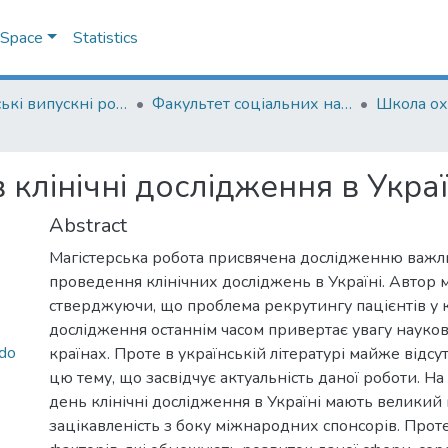
DSpace
Statistics
Магістерські випускні роботи
Факультет соціальних наук і соціальних технологій
Школа ох
 клінічні дослідження в Украї
Abstract
Магістерська робота присвячена дослідженню важли
проведення клінічних досліджень в Україні. Автор 
стверджуючи, що проблема рекрутингу пацієнтів у к
дослідження останнім часом привертає увагу науков
_do
країнах. Проте в українській літературі майже відсу
цю тему, що засвідчує актуальність даної роботи. На
день клінічні дослідження в Україні мають великий 
зацікавленість з боку міжнародних спонсорів. Проте