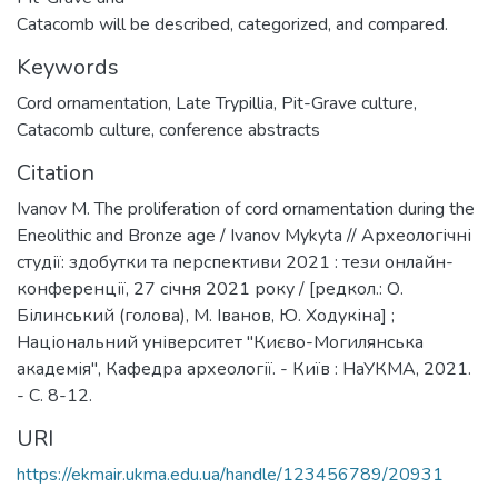
Catacomb will be described, categorized, and compared.
Keywords
Cord ornamentation
,
Late Trypillia
,
Pit-Grave culture
,
Catacomb culture
,
conference abstracts
Citation
Ivanov M. The proliferation of cord ornamentation during the
Eneolithic and Bronze age / Ivanov Mykyta // Археологічні
студії: здобутки та перспективи 2021 : тези онлайн-
конференції, 27 січня 2021 року / [редкол.: О.
Білинський (голова), М. Іванов, Ю. Ходукіна] ;
Національний університет "Києво-Могилянська
академія", Кафедра археології. - Київ : НаУКМА, 2021.
- С. 8-12.
URI
https://ekmair.ukma.edu.ua/handle/123456789/20931