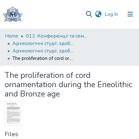
(current)
Log In
Communities
Home
012. Конференції та семінари НаУКМА
&
Археологічні студії: здобутки та перспективи
Collections
Археологічні студії: здобутки та перспективи 2021
The proliferation of cord ornamentation during the Eneolithic and Bronze age
All of DSpace
The proliferation of cord
Statistics
ornamentation during the Eneolithic
and Bronze age
Files