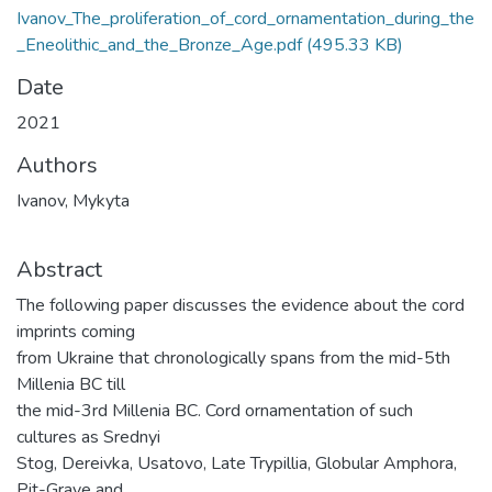
Ivanov_The_proliferation_of_cord_ornamentation_during_the
_Eneolithic_and_the_Bronze_Age.pdf
(495.33 KB)
Date
2021
Authors
Ivanov, Mykyta
Abstract
The following paper discusses the evidence about the cord
imprints coming
from Ukraine that chronologically spans from the mid-5th
Millenia BC till
the mid-3rd Millenia BC. Cord ornamentation of such
cultures as Srednyi
Stog, Dereivka, Usatovo, Late Trypillia, Globular Amphora,
Pit-Grave and