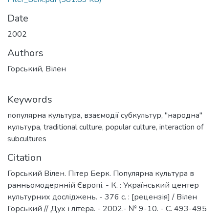
Date
2002
Authors
Горський, Вілен
Keywords
популярна культура
,
взаємодії субкультур
,
"народна"
культура
,
traditional culture
,
popular culture
,
interaction of
subcultures
Citation
Горський Вілен. Пітер Берк. Популярна культура в
ранньомодернній Європі. - К. : Український центер
культурних досліджень. - 376 с. : [рецензія] / Вілен
Горський // Дух і літера. - 2002.- № 9-10. - С. 493-495