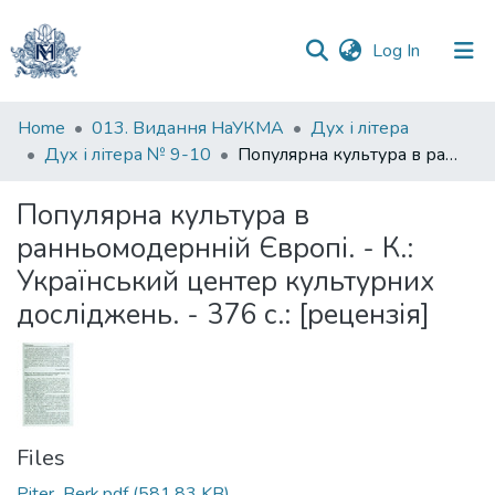
(current)
Log In
Communities
Home
013. Видання НаУКМА
Дух і літера
&
Дух і літера № 9-10
Популярна культура в ранньомодернній Європі. - К.: Український центер культурних досліджень. - 376 с.: [рецензія]
Collections
Популярна культура в
All of DSpace
ранньомодернній Європі. - К.:
Український центер культурних
Statistics
досліджень. - 376 с.: [рецензія]
Files
Piter_Berk.pdf
(581.83 KB)