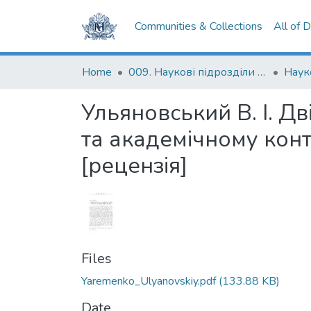
Communities & Collections
All of 
Home
009. Наукові підрозділи НаУКМА
Ульяновський В. І. Д
та академічному конте
[рецензія]
Files
Yaremenko_Ulyanovskiy.pdf
(133.88 KB)
Date