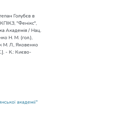
тепан Голубєв в
КПІКЗ, "Фенікс",
ка Академія / Нац.
о Н. М. (гол.),
ук М. Л., Яковенко
]. - К.: Києво-
ської академії"