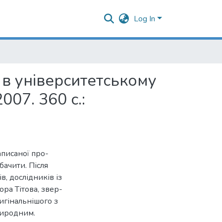
Log In
 в університетському
007. 360 с.:
аписаної про­
ачити. Після
, дослідників із
ра Тітова, звер­
игінальнішого з
природним.