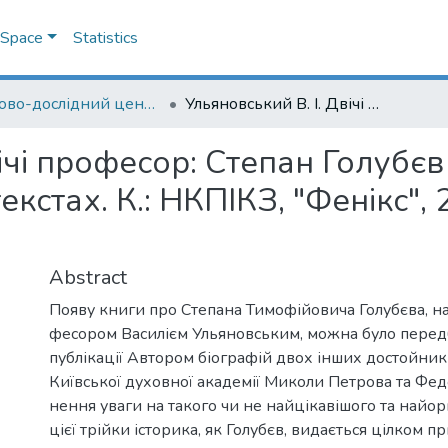
DSpace
Statistics
Науково-дослідний центр "Спадщина Києво-Могилянської академії"
Ульяновський В. І. Двічі професор: Степан Голубєв в університетському та академічному контекстах. К.: НКПІКЗ, "Фенікс", 2007. 360 с.: [рецензія]
вічі професор: Степан Голубєв
кстах. К.: НКПІКЗ, "Фенікс", 2
Abstract
Появу книги про Степана Тимофійовича Голубєва, н
фесором Василієм Ульяновським, можна було передб
публікації Автором біографій двох інших достойників
Київської духовної академії Миколи Петрова та Федо
нення уваги на такого чи не найцікавішого та найор
цієї трійки історика, як Голубєв, видається цілком 