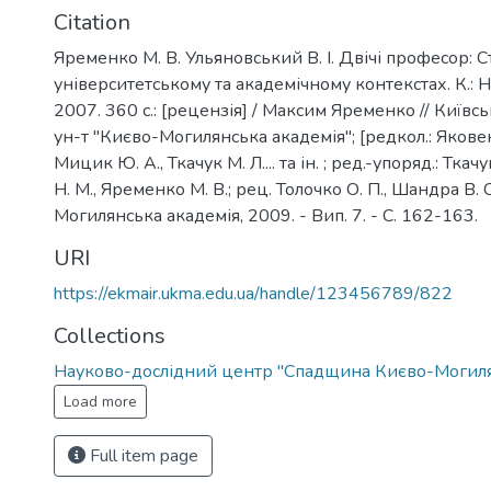
Citation
Яременко М. В. Ульяновський В. І. Двічі професор: С
університетському та академічному контекстах. К.: Н
2007. 360 с.: [рецензія] / Максим Яременко // Київсь
ун-т "Києво-Могилянська академія"; [редкол.: Яковенк
Мицик Ю. А., Ткачук М. Л.... та ін. ; ред.-упоряд.: Ткач
Н. М., Яременко М. В.; рец. Толочко О. П., Шандра В. С.
Могилянська академія, 2009. - Вип. 7. - С. 162-163.
URI
https://ekmair.ukma.edu.ua/handle/123456789/822
Collections
Науково-дослідний центр "Спадщина Києво-Могилян
Load more
Full item page