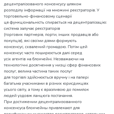
децентралізованого консенсусу шляхом
розподілу інформації на множині реєстраторів. У
торговельно-фінансовому сценарії
ця функціональність спирається на децентралізацію:
система залучає реєстраторів
(торгових партнерів, порти, інших продавців або
покупців), які своїми діями формують
консенсус, схвалений громадою. Потім цей
консенсус часто поширюється далі серед
усіх агентів на блокчейні. Незважаючи на
технологічні досягнення у низці сфер фінансових
послуг, велика частина таких послуг
для торгівлі здійснюється вручну і на папері
багатьма учасниками в різних юрисдикціях
усього світу, а тому є вразливою до помилок
людей уздовж ланцюга постачання.
При достижении децентрализованного
консенсуса блокчейны привлекают для