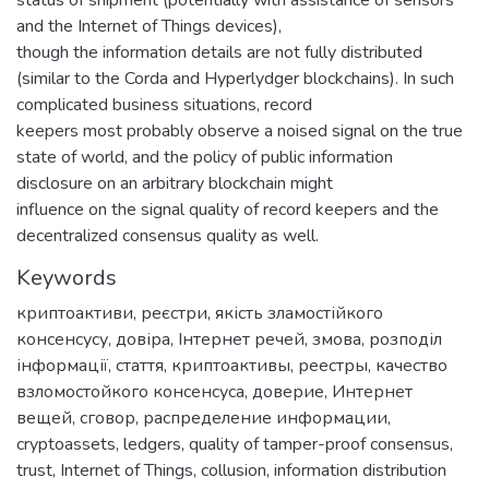
status of shipment (potentially with assistance of sensors
and the Internet of Things devices),
though the information details are not fully distributed
(similar to the Corda and Hyperlydger blockchains). In such
complicated business situations, record
keepers most probably observe a noised signal on the true
state of world, and the policy of public information
disclosure on an arbitrary blockchain might
influence on the signal quality of record keepers and the
decentralized consensus quality as well.
Keywords
криптоактиви
,
реєстри
,
якість зламостійкого
консенсусу
,
довіра
,
Інтернет речей
,
змова
,
розподіл
інформації
,
стаття
,
криптоактивы
,
реестры
,
качество
взломостойкого консенсуса
,
доверие
,
Интернет
вещей
,
сговор
,
распределение информации
,
cryptoassets
,
ledgers
,
quality of tamper-proof consensus
,
trust
,
Internet of Things
,
collusion
,
information distribution