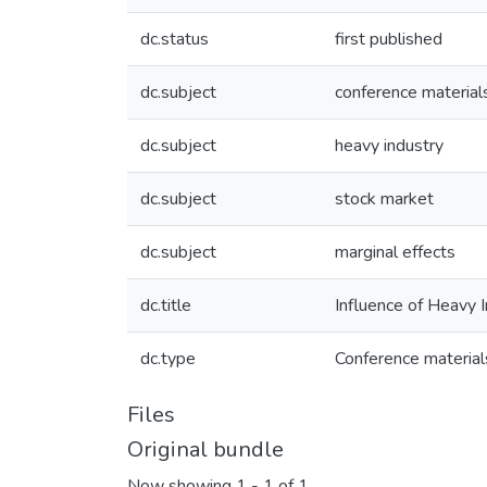
dc.status
first published
dc.subject
conference material
dc.subject
heavy industry
dc.subject
stock market
dc.subject
marginal effects
dc.title
Influence of Heavy 
dc.type
Conference material
Files
Original bundle
Now showing
1 - 1 of 1