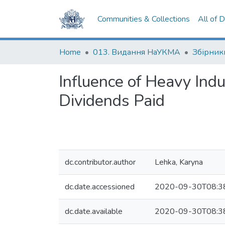
Communities & Collections
All of 
Home
013. Видання НаУКМА
Збірник
Influence of Heavy Ind
Dividends Paid
dc.contributor.author
Lehka, Karyna
dc.date.accessioned
2020-09-30T08:3
dc.date.available
2020-09-30T08:3