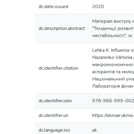
dc.date.issued
2020
Матеріал виступу 
dc.description.abstract
"Тенденції розвит
нестабільності", м.
Lehka K. Influence 
Nazarenko Viktorii
макроекономічної 
dc.identifier.citation
аспірантів та молод
Національний унів
Лабораторія фінанс
dc.identifier.isbn
978-966-999-002
dc.identifier.uri
https://ekmair.uk
dc.language.iso
uk