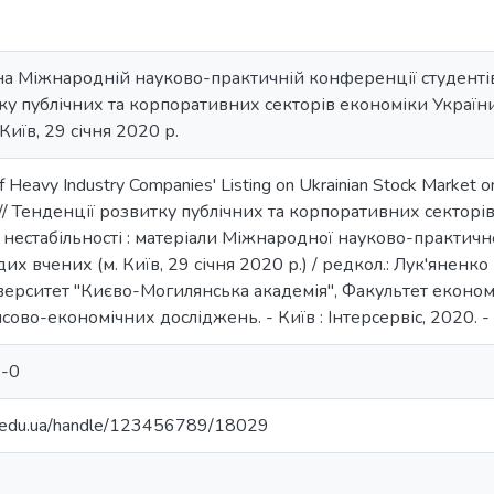
на Міжнародній науково-практичній конференції студентів
ку публічних та корпоративних секторів економіки Україн
 Київ, 29 січня 2020 р.
of Heavy Industry Companies' Listing on Ukrainian Stock Market o
a // Тенденції розвитку публічних та корпоративних сектор
нестабільності : матеріали Міжнародної науково-практично
их вчених (м. Київ, 29 січня 2020 р.) / редкол.: Лук'яненко І.
ерситет "Києво-Могилянська академія", Факультет економ
ово-економічних досліджень. - Київ : Інтерсервіс, 2020. - 
-0
ma.edu.ua/handle/123456789/18029