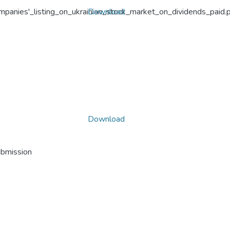
panies'_listing_on_ukrainian_stock_market_on_dividends_paid.
Download
Download
ubmission