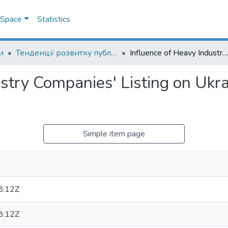
DSpace
Statistics
и
Тенденції розвитку публічних та корпоративних секторів економіки України в умовах макроекономічної нестабільності: матеріали Міжнародної науково-практичної конференції студентів, аспірантів та молодих вчених
Influence of Heavy Industry Companies' Listing on Ukrainian Stock Market on Dividends Paid
ustry Companies' Listing on Ukr
Simple item page
8:12Z
8:12Z