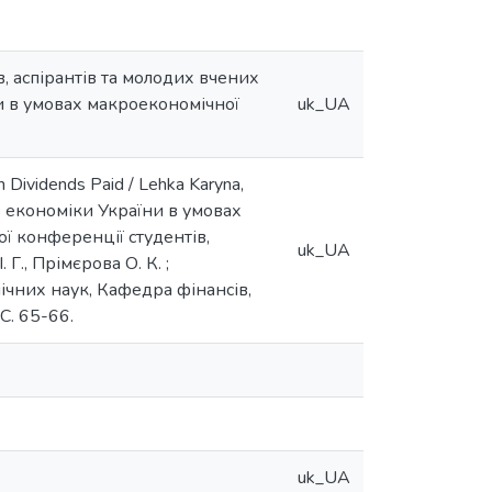
, аспірантів та молодих вчених
и в умовах макроекономічної
uk_UA
n Dividends Paid / Lehka Karyna,
ів економіки України в умовах
ї конференції студентів,
uk_UA
 Г., Прімєрова О. К. ;
ічних наук, Кафедра фінансів,
С. 65-66.
uk_UA