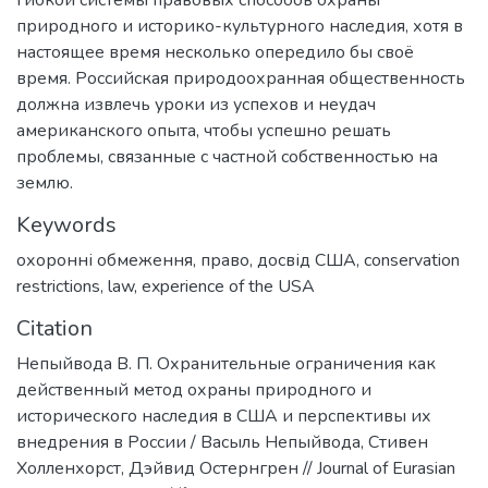
гибкой системы правовых способов охраны
природного и историко-культурного наследия, хотя в
настоящее время несколько опередило бы своё
время. Российская природоохранная общественность
должна извлечь уроки из успехов и неудач
американского опыта, чтобы успешно решать
проблемы, связанные с частной собственностью на
землю.
Keywords
охоронні обмеження
,
право
,
досвід США
,
conservation
restrictions
,
law
,
experience of the USA
Citation
Непыйвода В. П. Охранительные ограничения как
действенный метод охраны природного и
исторического наследия в США и перспективы их
внедрения в России / Васыль Непыйвода, Стивен
Холленхорст, Дэйвид Остернгрен // Journal of Eurasian