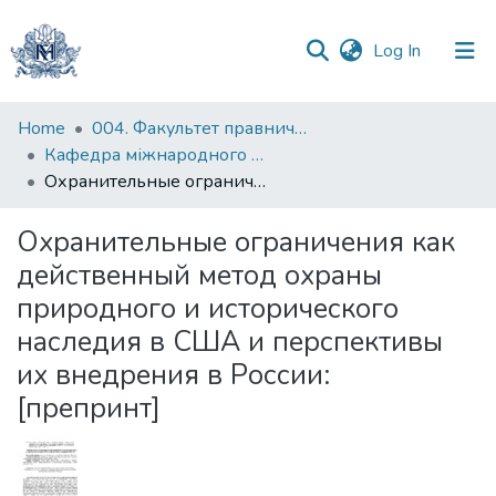
(current)
Log In
Communities
Home
004. Факультет правничих наук
&
Кафедра міжнародного та європейського права
Collections
Охранительные ограничения как действенный метод охраны природного и исторического наследия в США и перспективы их внедрения в России: [препринт]
All of DSpace
Охранительные ограничения как
действенный метод охраны
Statistics
природного и исторического
наследия в США и перспективы
их внедрения в России:
[препринт]