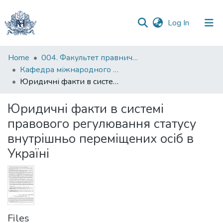
(current)
Log In
Communities
Home
004. Факультет правничих наук
&
Кафедра міжнародного та європейського права
Collections
Юридичні факти в системі правового регулювання статусу внутрішньо переміщених осіб в Україні
All of DSpace
Юридичні факти в системі
правового регулювання статусу
Statistics
внутрішньо переміщених осіб в
Україні
Files