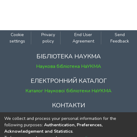
Cookie
Privacy
End User
Send
settings
policy
Agreement
Feedback
БІБЛІОТЕКА НАУКМА
Наукова бібліотека НаУКМА
ЕЛЕКТРОННИЙ КАТАЛОГ
Каталог Наукової бібліотеки НаУКМА
КОНТАКТИ
м. Київ, вул. Григорія Сковороди, 2
We collect and process your personal information for the
к. 1, к. 120
following purposes:
Authentication, Preferences,
Acknowledgement and Statistics
.
тел.
(044) 463-69-31