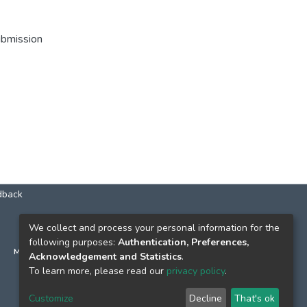
ubmission
dback
КОНТАКТИ
We collect and process your personal information for the
following purposes:
Authentication, Preferences,
м. Київ, вул. Григорія Сковороди, 2
Acknowledgement and Statistics
.
к. 1, к. 120
To learn more, please read our
privacy policy
.
тел.
(044) 463-69-31
Customize
Decline
That's ok