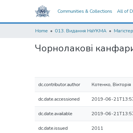
Communities & Collections
All of 
Home
013. Видання НаУКМА
Магістер
Чорнолакові канфари
dc.contributor.author
Котенко, Вікторія
dc.date.accessioned
2019-06-21T13:5
dc.date.available
2019-06-21T13:5
dc.date.issued
2011