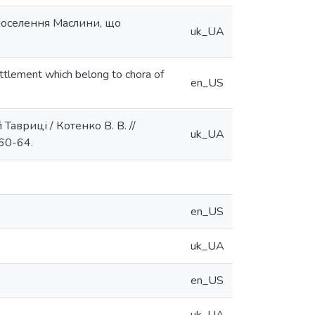
поселення Маслини, що
uk_UA
ttlement which belong to chora of
en_US
авриці / Котенко В. В. //
uk_UA
 60-64.
en_US
uk_UA
en_US