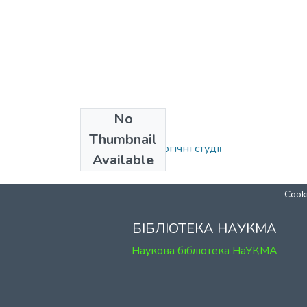
No
Collections
Thumbnail
Вип. 45. Археологічні студії
Available
Cooki
БІБЛІОТЕКА НАУКМА
Наукова бібліотека НаУКМА