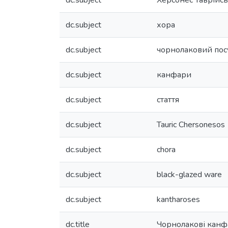
dc.subject
Херсонес Таврійс
dc.subject
хора
dc.subject
чорнолаковий пос
dc.subject
канфари
dc.subject
стаття
dc.subject
Tauric Chersonesos
dc.subject
chora
dc.subject
black-glazed ware
dc.subject
kantharoses
dc.title
Чорнолакові канфа