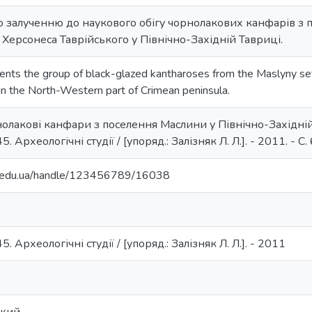
о залученню до наукового обігу чорнолакових канфарів з 
Херсонеса Таврійського у Північно-Західній Тавриці.
sents the group of black-glazed kantharoses from the Maslyny se
in the North-Western part of Crimean peninsula.
нолакові канфари з поселення Маслини у Північно-Західній Т
5. Археологічні студії / [упоряд.: Залізняк Л. Л.]. - 2011. - С.
ma.edu.ua/handle/123456789/16038
5. Археологічні студії / [упоряд.: Залізняк Л. Л.]. - 2011