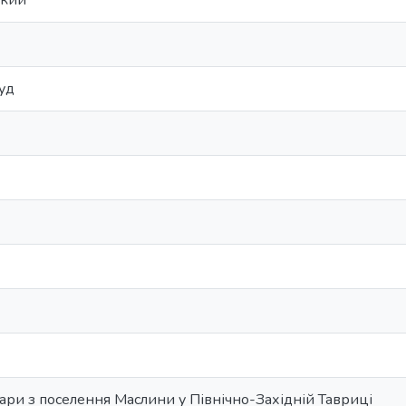
ький
уд
ри з поселення Маслини у Північно-Західній Тавриці