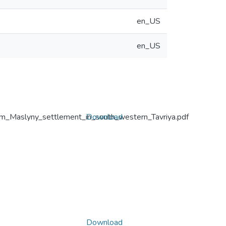
en_US
en_US
m_Maslyny_settlement_in_south_western_Tavriya.pdf
Download
Download