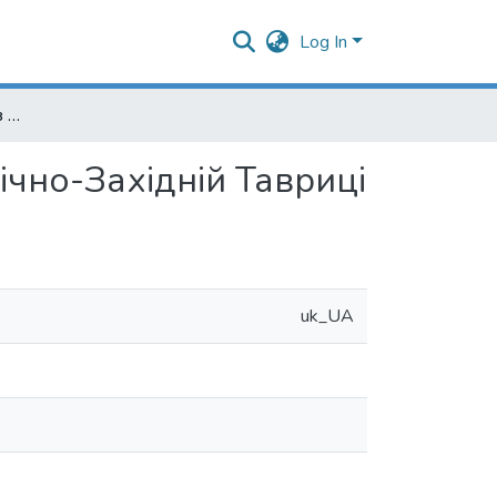
Log In
Чорнолакові канфари з поселення Маслини у Північно-Західній Тавриці
чно-Західній Тавриці
uk_UA