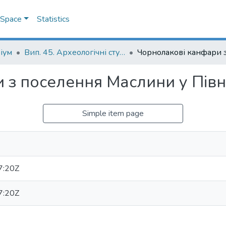
DSpace
Statistics
іум
Вип. 45. Археологічні студії
 з поселення Маслини у Півні
Simple item page
7:20Z
7:20Z