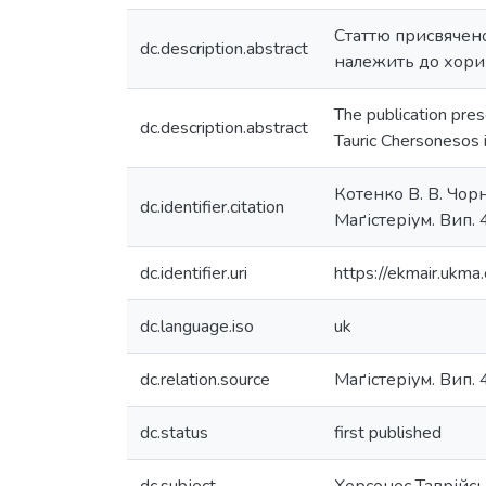
Статтю присвячен
dc.description.abstract
належить до хори 
The publication pre
dc.description.abstract
Tauric Chersonesos 
Котенко В. В. Чор
dc.identifier.citation
Маґістеріум. Вип. 4
dc.identifier.uri
https://ekmair.uk
dc.language.iso
uk
dc.relation.source
Маґістеріум. Вип. 4
dc.status
first published