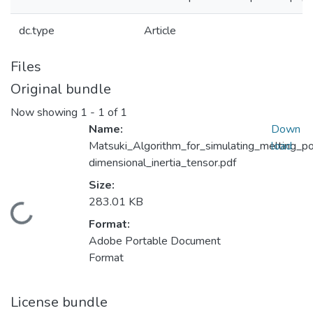
dc.type
Article
Files
Original bundle
Now showing
1 - 1 of 1
Name:
Down
Matsuki_Algorithm_for_simulating_melting_p
load
dimensional_inertia_tensor.pdf
Size:
283.01 KB
Loading...
Format:
Adobe Portable Document
Format
License bundle