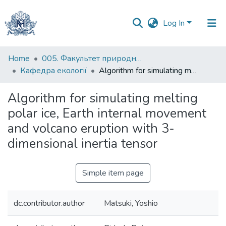
Log In
Communities
Home
005. Факультет природничих наук
&
Кафедра екології
Algorithm for simulating melting polar ice, Earth internal movement and volcano eruption with 3-dimensional inertia tensor
Collections
Algorithm for simulating melting
All of DSpace
polar ice, Earth internal movement
and volcano eruption with 3-
Statistics
dimensional inertia tensor
Simple item page
dc.contributor.author
Matsuki, Yoshio