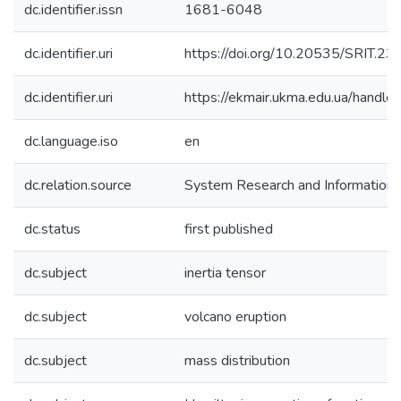
dc.identifier.issn
1681-6048
dc.identifier.uri
https://doi.org/10.20535/SRIT.2
dc.identifier.uri
https://ekmair.ukma.edu.ua/han
dc.language.iso
en
dc.relation.source
System Research and Information 
dc.status
first published
dc.subject
inertia tensor
dc.subject
volcano eruption
dc.subject
mass distribution