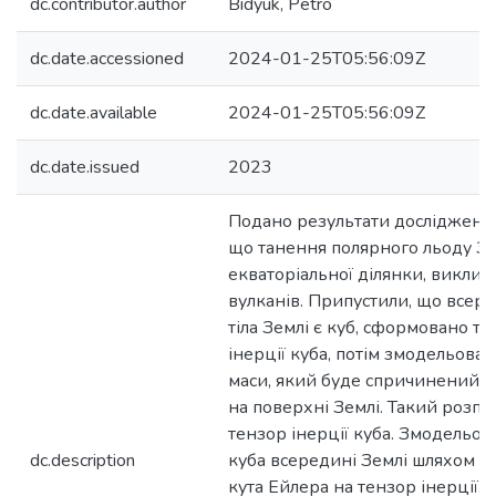
dc.contributor.author
Bidyuk, Petro
dc.date.accessioned
2024-01-25T05:56:09Z
dc.date.available
2024-01-25T05:56:09Z
dc.date.issued
2023
Подано результати дослідження 
що танення полярного льоду Зем
екваторіальної ділянки, викли
вулканів. Припустили, що всер
тіла Землі є куб, сформовано т
інерції куба, потім змодельова
маси, який буде спричинений р
на поверхні Землі. Такий розпо
тензор інерції куба. Змодельо
dc.description
куба всередині Землі шляхом 
кута Ейлера на тензор інерції. 